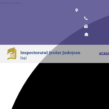
Loading view.
ACAS