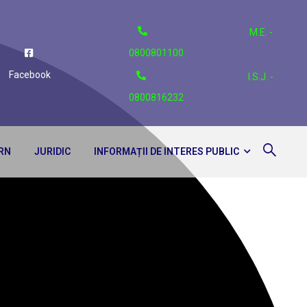
M.E. -
0800801100
Facebook
I.S.J. -
0800816232
ERN
JURIDIC
INFORMAȚII DE INTERES PUBLIC