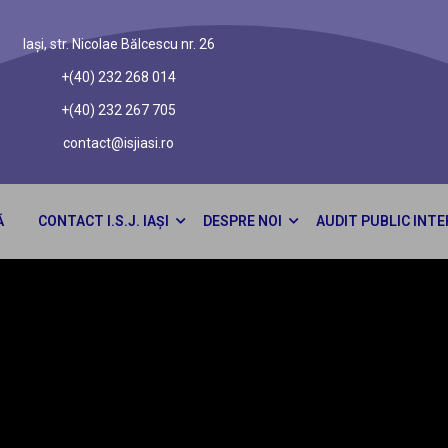
Iași, str. Nicolae Bălcescu nr. 26
+(40) 232 268 014
+(40) 232 267 705
contact@isjiasi.ro
Ă
CONTACT I.S.J. IAȘI
DESPRE NOI
AUDIT PUBLIC INT