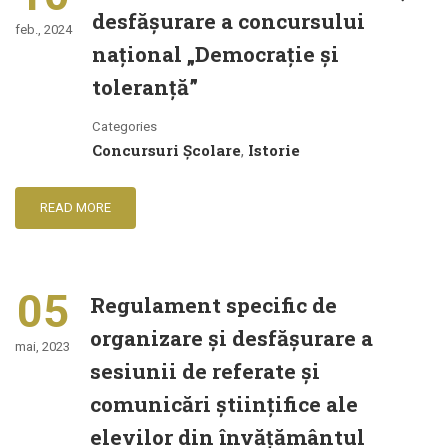
desfăşurare a concursului
feb., 2024
naţional „Democraţie şi
toleranţă”
Categories
Concursuri Școlare
Istorie
,
READ MORE
05
Regulament specific de
organizare şi desfăşurare a
mai, 2023
sesiunii de referate şi
comunicări ştiinţifice ale
elevilor din învăţământul