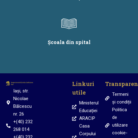
Școala din spital
Linkuri
Transparen
Iași, str.
utile
Termeni
Nicolae
și condiții
Ministerul
Bălcescu
Politica
Educației
nr. 26
de
ARACIP
+(40) 232
utilizare
Casa
268 014
cookie-
Corpului
+(40) 232