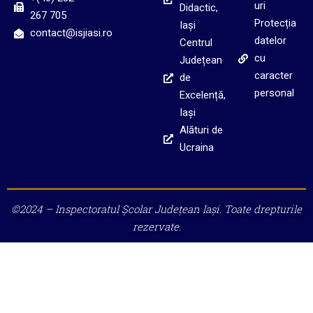
uri
Didactic,
267 705
Protecția
Iași
contact@isjiasi.ro
datelor
Centrul
cu
Județean
caracter
de
personal
Excelență,
Iași
Alături de
Ucraina
©2024 – Inspectoratul Școlar Județean Iași. Toate drepturile
rezervate.