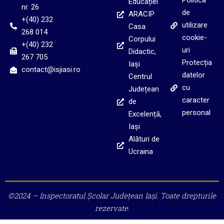
Politica
Educației
nr. 26
de
ARACIP
+(40) 232
utilizare
Casa
268 014
cookie-
Corpului
+(40) 232
uri
Didactic,
267 705
Protecția
Iași
contact@isjiasi.ro
datelor
Centrul
cu
Județean
caracter
de
personal
Excelență,
Iași
Alături de
Ucraina
©2024 – Inspectoratul Școlar Județean Iași. Toate drepturile
rezervate.