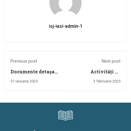
isj-iasi-admin-1
Previous post
Next post
Documente detașare
Activități de
în interesul
comemorare a
31 ianuarie 2025
3 februarie 2025
învățământului
victimelor
2025-2026
Holocaustului