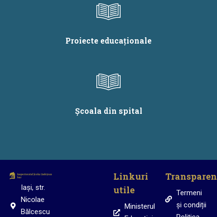
Proiecte educaționale
Școala din spital
Linkuri
Transparen
Iași, str.
utile
Termeni
Nicolae
și condiții
Ministerul
Bălcescu