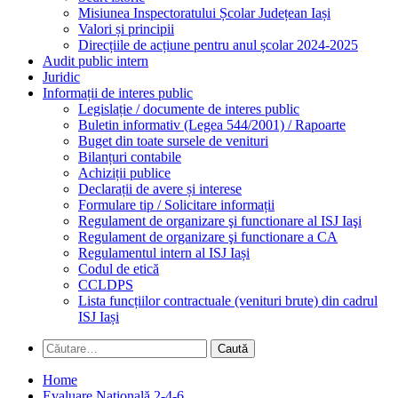
Misiunea Inspectoratului Școlar Județean Iași
Valori și principii
Direcțiile de acțiune pentru anul școlar 2024-2025
Audit public intern
Juridic
Informații de interes public
Legislație / documente de interes public
Buletin informativ (Legea 544/2001) / Rapoarte
Buget din toate sursele de venituri
Bilanțuri contabile
Achiziții publice
Declarații de avere și interese
Formulare tip / Solicitare informații
Regulament de organizare şi functionare al ISJ Iaşi
Regulament de organizare şi functionare a CA
Regulamentul intern al ISJ Iași
Codul de etică
CCLDPS
Lista funcțiilor contractuale (venituri brute) din cadrul
ISJ Iași
Caută
după:
Home
Evaluare Națională 2-4-6