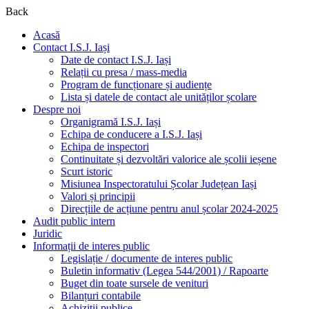
Back
Acasă
Contact I.S.J. Iași
Date de contact I.S.J. Iași
Relații cu presa / mass-media
Program de funcționare și audiențe
Lista și datele de contact ale unităților școlare
Despre noi
Organigramă I.S.J. Iași
Echipa de conducere a I.S.J. Iași
Echipa de inspectori
Continuitate și dezvoltări valorice ale școlii ieșene
Scurt istoric
Misiunea Inspectoratului Școlar Județean Iași
Valori și principii
Direcțiile de acțiune pentru anul școlar 2024-2025
Audit public intern
Juridic
Informații de interes public
Legislație / documente de interes public
Buletin informativ (Legea 544/2001) / Rapoarte
Buget din toate sursele de venituri
Bilanțuri contabile
Achiziții publice