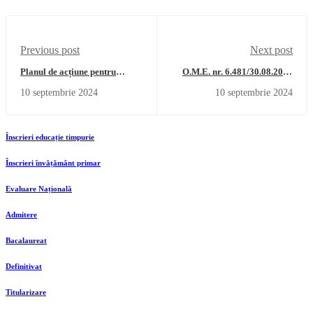
Previous post
Next post
Planul de acțiune pentru
O.M.E. nr. 6.481/30.08.2024
implementarea strategiei
privind organizarea și
10 septembrie 2024
10 septembrie 2024
naționale în domeniul
desfășurarea examenului
drogurilor 2022-2026
național de bacalaureat - 2025
Înscrieri educație timpurie
Înscrieri învățământ primar
Evaluare Națională
Admitere
Bacalaureat
Definitivat
Titularizare