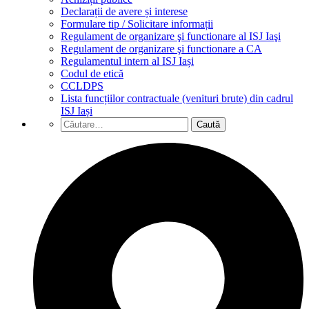
Declarații de avere și interese
Formulare tip / Solicitare informații
Regulament de organizare şi functionare al ISJ Iaşi
Regulament de organizare şi functionare a CA
Regulamentul intern al ISJ Iași
Codul de etică
CCLDPS
Lista funcțiilor contractuale (venituri brute) din cadrul
ISJ Iași
Caută
după: