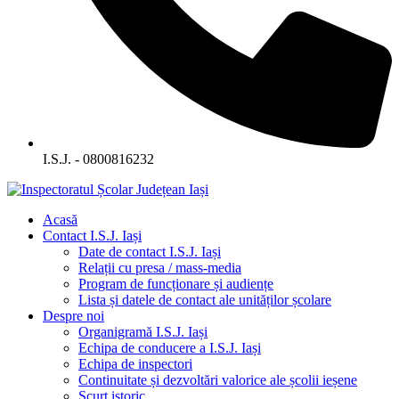
I.S.J. - 0800816232
Acasă
Contact I.S.J. Iași
Date de contact I.S.J. Iași
Relații cu presa / mass-media
Program de funcționare și audiențe
Lista și datele de contact ale unităților școlare
Despre noi
Organigramă I.S.J. Iași
Echipa de conducere a I.S.J. Iași
Echipa de inspectori
Continuitate și dezvoltări valorice ale școlii ieșene
Scurt istoric