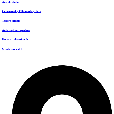
Acte de studii
Concursuri și Olimpiade școlare
Testare inițială
Activități extrașcolare
Proiecte educaționale
Școala din spital