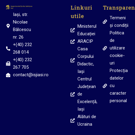
Linkuri
Transparen
Iași, str.
utile
Termeni
Nicolae
și condiții
Ministerul
Bălcescu
Politica
Educației
nr. 26
de
ARACIP
+(40) 232
utilizare
Casa
268 014
cookie-
Corpului
+(40) 232
uri
Didactic,
267 705
Protecția
Iași
contact@isjiasi.ro
datelor
Centrul
cu
Județean
caracter
de
personal
Excelență,
Iași
Alături de
Ucraina