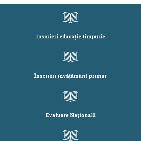
organizare și
bacalaureat
desfășurare a
evaluărilor
naționale de la
finalul claselor a II-
Înscrieri educație timpurie
a, a IV-a și a VI-a în
anul școlar 2024 -
2025
Înscrieri învățământ primar
Evaluare Națională