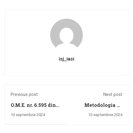
isj_iasi
Previous post
Next post
O.M.E. nr. 6.595 din
Metodologia de
04.09.2024 privind
organizare şi
10 septembrie 2024
10 septembrie 2024
aprobarea
desfăşurare a
Metodologiei de
examenului de