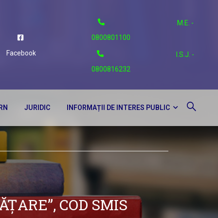
M.E. -
0800801100
Facebook
I.S.J. -
0800816232
ERN
JURIDIC
INFORMAȚII DE INTERES PUBLIC
ĂȚARE”, COD SMIS