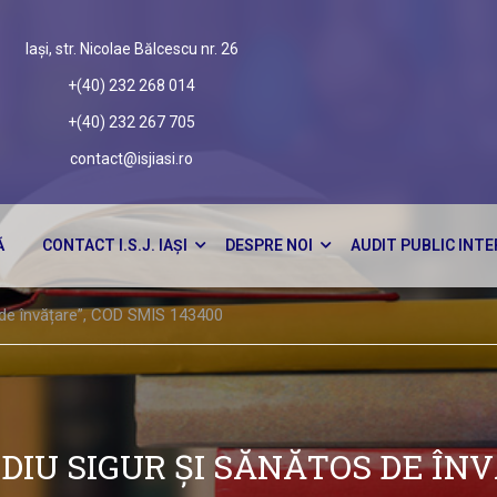
Iași, str. Nicolae Bălcescu nr. 26
+(40) 232 268 014
+(40) 232 267 705
contact@isjiasi.ro
Ă
CONTACT I.S.J. IAȘI
DESPRE NOI
AUDIT PUBLIC INT
 de învățare”, COD SMIS 143400
DIU SIGUR ȘI SĂNĂTOS DE ÎNV