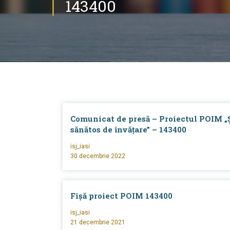
143400
Comunicat de presă – Proiectul POIM „Ș
sănătos de învățare” – 143400
isj_iasi
30 decembrie 2022
Fișă proiect POIM 143400
isj_iasi
21 decembrie 2021