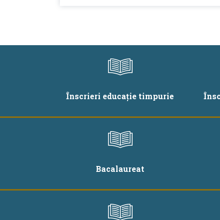
Înscrieri educație timpurie
Îns
Bacalaureat