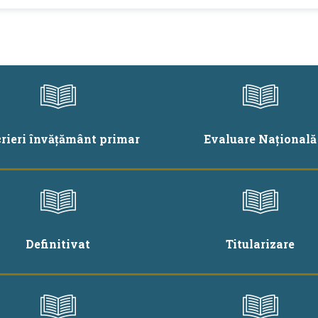
crieri învățământ primar
Evaluare Națională
Definitivat
Titularizare