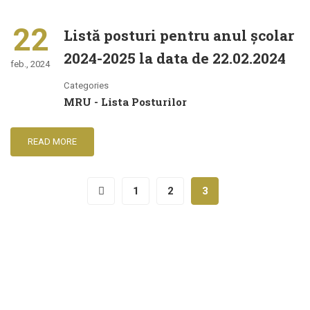
22
Listă posturi pentru anul şcolar
2024-2025 la data de 22.02.2024
feb., 2024
Categories
MRU - Lista Posturilor
READ MORE
1
2
3
Înscrieri educație timpurie