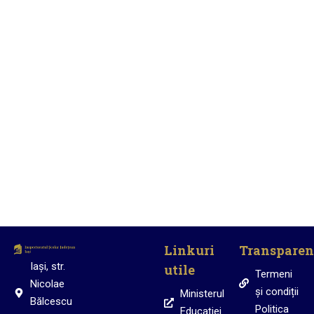
Proiecte educaționale
Școala din spital
Linkuri
Transparen
Iași, str.
utile
Termeni
Nicolae
și condiții
Ministerul
Bălcescu
Politica
Educației