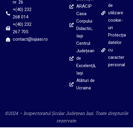
nr. 26
de
ARACIP
+(40) 232
utilizare
Casa
268 014
cookie-
Corpului
+(40) 232
uri
Didactic,
267 705
Protecția
Iași
contact@isjiasi.ro
datelor
Centrul
cu
Județean
caracter
de
personal
Excelență,
Iași
Alături de
Ucraina
©2024 – Inspectoratul Școlar Județean Iași. Toate drepturile
rezervate.