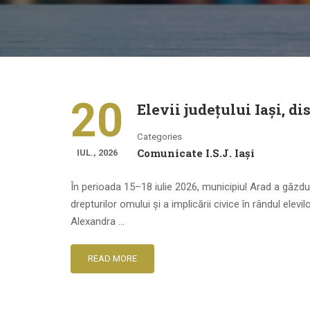
20
Elevii județului Iași, d
Categories
Comunicate I.S.J. Iași
IUL., 2026
În perioada 15–18 iulie 2026, municipiul Arad a găzdu
drepturilor omului și a implicării civice în rândul elev
Alexandra …
READ MORE