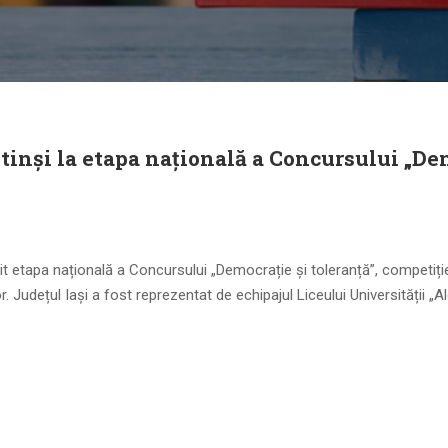
istinși la etapa națională a Concursului „De
it etapa națională a Concursului „Democrație și toleranță”, competiți
ilor. Județul Iași a fost reprezentat de echipajul Liceului Universității 