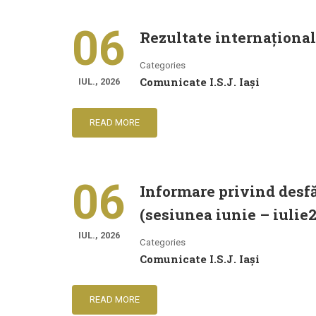
06
Rezultate internațional
Categories
Comunicate I.S.J. Iași
IUL., 2026
READ MORE
06
Informare privind desfă
(sesiunea iunie – iulie
IUL., 2026
Categories
Comunicate I.S.J. Iași
READ MORE