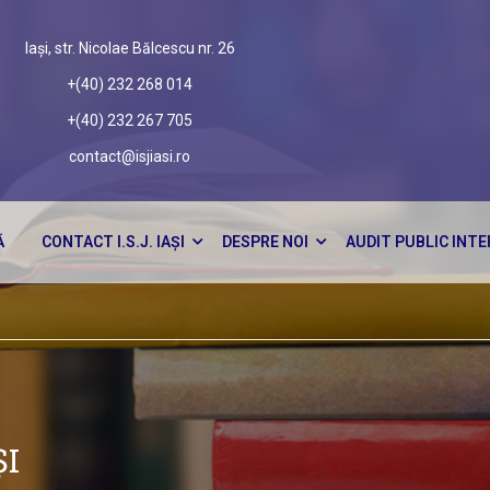
Iași, str. Nicolae Bălcescu nr. 26
+(40) 232 268 014
+(40) 232 267 705
contact@isjiasi.ro
Ă
CONTACT I.S.J. IAȘI
DESPRE NOI
AUDIT PUBLIC INT
ȘI