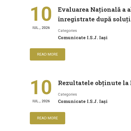
10
Evaluarea Națională a ab
înregistrate după soluț
IUL., 2026
Categories
Comunicate I.S.J. Iași
READ MORE
10
Rezultatele obținute la 
Categories
Comunicate I.S.J. Iași
IUL., 2026
READ MORE