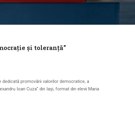
mocrație și toleranță”
e dedicată promovării valorilor democratice, a
„Alexandru Ioan Cuza” din Iași, format din elevii Maria