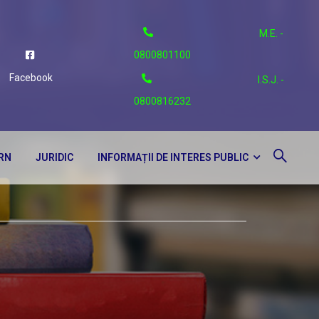
M.E. -
0800801100
Facebook
I.S.J. -
0800816232
ERN
JURIDIC
INFORMAȚII DE INTERES PUBLIC