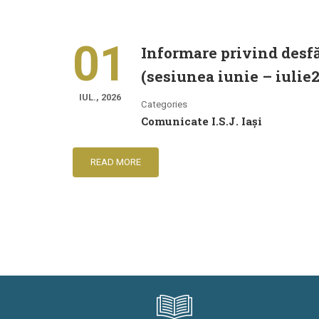
01
Informare privind desf
(sesiunea iunie – iulie
IUL., 2026
Categories
Comunicate I.S.J. Iași
READ MORE