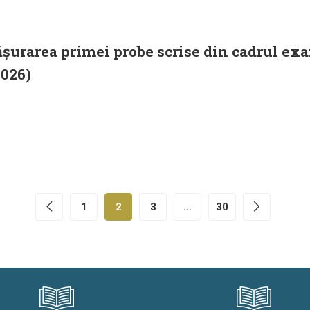
ășurarea primei probe scrise din cadrul ex
2026)
1
2
3
…
30