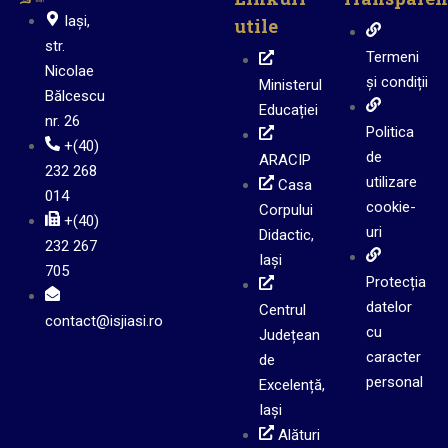
Iași,
utile
str.
Termeni
Nicolae
și condiții
Ministerul
Bălcescu
Educației
nr. 26
Politica
+(40)
de
ARACIP
232 268
utilizare
Casa
014
cookie-
Corpului
+(40)
uri
Didactic,
232 267
Iași
705
Protecția
datelor
Centrul
contact@isjiasi.ro
cu
Județean
caracter
de
personal
Excelență,
Iași
Alături