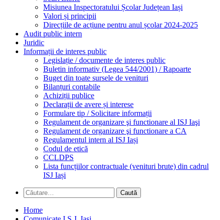
Misiunea Inspectoratului Școlar Județean Iași
Valori și principii
Direcțiile de acțiune pentru anul școlar 2024-2025
Audit public intern
Juridic
Informații de interes public
Legislație / documente de interes public
Buletin informativ (Legea 544/2001) / Rapoarte
Buget din toate sursele de venituri
Bilanțuri contabile
Achiziții publice
Declarații de avere și interese
Formulare tip / Solicitare informații
Regulament de organizare şi functionare al ISJ Iaşi
Regulament de organizare şi functionare a CA
Regulamentul intern al ISJ Iași
Codul de etică
CCLDPS
Lista funcțiilor contractuale (venituri brute) din cadrul
ISJ Iași
Caută
după:
Home
Comunicate I.S.J. Iași