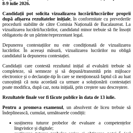
8-9 iulie 2026.
Candidații pot solicita vizualizarea lucrării/lucrărilor proprii
după afișarea rezultatelor inițiale
, în conformitate cu prevederile
procedurii stabilite de către Comisia Națională de Bacalaureat. La
vizualizarea lucrării/lucrărilor, candidatul minor trebuie să fie însoțit
obligatoriu de un părinte/reprezentant legal.
Depunerea contestațiilor nu este condiționată de vizualizarea
lucrărilor. În aceeași măsură, vizualizarea lucrărilor nu obligă
candidatul la depunerea contestației.
Candidații care contestă rezultatul inițial al evaluării trebuie să
completeze, să semneze și să depună/transmită prin mijloace
electronice și o declarație-tip în care se menționează faptul că au luat
cunoștință că nota acordată ca urmare a soluționării contestației
poate modifica, după caz, nota inițială, prin creștere sau descreștere.
Rezultatele finale vor fi făcute publice în data de 13 iulie.
Pentru a promova examenul
, un absolvent de liceu trebuie să
îndeplinească, cumulat, următoarele condiții:
susținerea tuturor probelor de evaluare a competențelor
lingvistice și digitale;