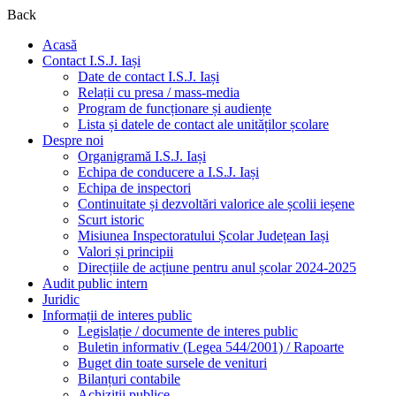
Back
Acasă
Contact I.S.J. Iași
Date de contact I.S.J. Iași
Relații cu presa / mass-media
Program de funcționare și audiențe
Lista și datele de contact ale unităților școlare
Despre noi
Organigramă I.S.J. Iași
Echipa de conducere a I.S.J. Iași
Echipa de inspectori
Continuitate și dezvoltări valorice ale școlii ieșene
Scurt istoric
Misiunea Inspectoratului Școlar Județean Iași
Valori și principii
Direcțiile de acțiune pentru anul școlar 2024-2025
Audit public intern
Juridic
Informații de interes public
Legislație / documente de interes public
Buletin informativ (Legea 544/2001) / Rapoarte
Buget din toate sursele de venituri
Bilanțuri contabile
Achiziții publice