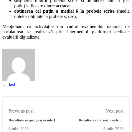
susținerea tuturor probelor scrise și obținerea notei 5 (cel
puțin) la fiecare dintre acestea;
obținerea cel puțin a mediei 6 la probele scrise
(media
notelor obținute la probele scrise).
Menționăm că activitățile din cadrul examenului național de
bacalaureat se realizează prin intermediul platformei dedicate
evaluării digitalizate.
isj_iasi
Previous post
Next post
Rezultate inspecţii speciale la
Rezultate internaționale de
clasă / probe practice -
excepție obținute de elevii
6 iulie 2026
6 iulie 2026
titularizare 2026
ieșeni