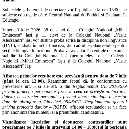
Subiectele și baremul de corectare vor fi publicate la ora 15:00, pe
subiecte.edu.ro, de către Centrul Național de Politici și Evaluare în
Educație.
Vineri, 3 iulie 2026, 38 de elevi de la Colegiul Național „Mihai
Eminescu” Iași și 11 elevi de la Colegiul Național „Vasile
Alecsandri” Iași vor susține proba scrisă la disciplina non lingvistică
(DNL), studiată în limba franceză, din cadrul bacalaureatului pentru
secțiile bilingve francofone. Proba va avea loc în centrele de examen
stabilite la Colegiul Național Iași (pentru elevii de la Colegiul
Național „Mihai Eminescu” Iași) și la Colegiul Național „Vasile
Alecsandri” Iași.
Afișarea primelor rezultate este prevăzută pentru data de 7 iulie
(până la ora 12:00).
Reamintim faptul că, în conformitate cu
prevederile art. 5 și ale art. 6 din
Regulamentul UE 2016/679
privind protecția persoanelor fizice în ceea ce privește prelucrarea
datelor cu caracter personal și privind libera circulație a acestor
date de abrogare a Directivei 95/46/CE (Regulamentul general
privind protecția datelor – RGPD)
, afișarea rezultatelor se va face
prin anonimizarea numelui și a prenumelui candidatului.
Vizualizarea lucrărilor și depunerea contestațiilor sunt
programate pe 7 iulie (în intervalul 14:00 – 18:00) și în perioada