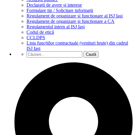
Declarații de avere și interese
Formulare tip / Solicitare informații
Regulament de organizare şi functionare al ISJ Iaşi
Regulament de organizare şi functionare a CA
Regulamentul intern al ISJ Iași
Codul de etică
CCLDPS
Lista funcțiilor contractuale (venituri brute) din cadrul
ISJ Iași
Caută
după: