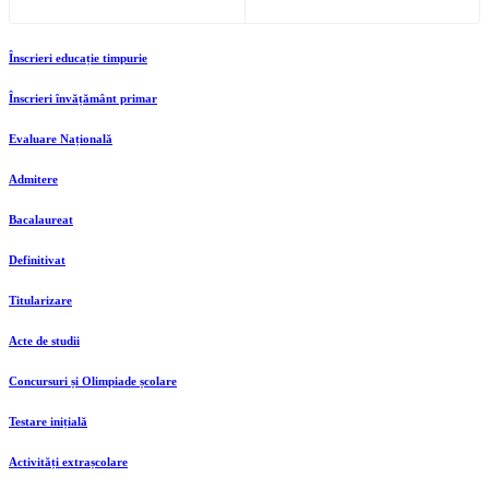
Înscrieri educație timpurie
Înscrieri învățământ primar
Evaluare Națională
Admitere
Bacalaureat
Definitivat
Titularizare
Acte de studii
Concursuri și Olimpiade școlare
Testare inițială
Activități extrașcolare