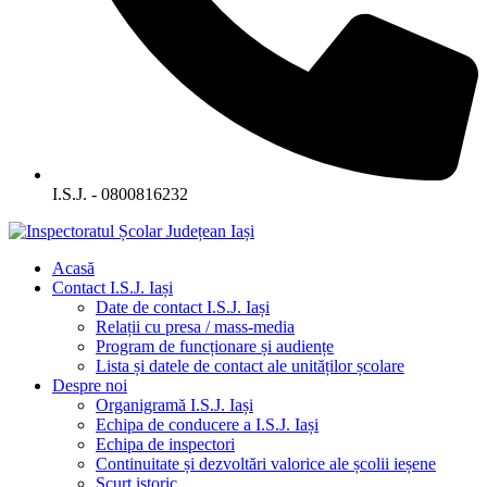
I.S.J. - 0800816232
Acasă
Contact I.S.J. Iași
Date de contact I.S.J. Iași
Relații cu presa / mass-media
Program de funcționare și audiențe
Lista și datele de contact ale unităților școlare
Despre noi
Organigramă I.S.J. Iași
Echipa de conducere a I.S.J. Iași
Echipa de inspectori
Continuitate și dezvoltări valorice ale școlii ieșene
Scurt istoric