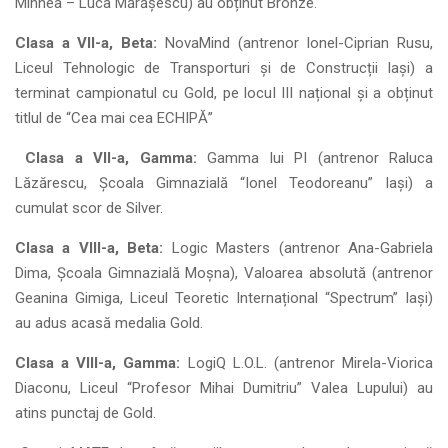
Mihnea – Luca Mărășescu) au obținut Bronze.
Clasa a VII-a, Beta:
NovaMind (antrenor Ionel-Ciprian Rusu,
Liceul Tehnologic de Transporturi și de Construcții Iași) a
terminat campionatul cu Gold, pe locul III național și a obținut
titlul de “Cea mai cea ECHIPĂ”
Clasa a VII-a, Gamma:
Gamma lui PI (antrenor Raluca
Lăzărescu, Școala Gimnazială “Ionel Teodoreanu” Iași) a
cumulat scor de Silver.
Clasa a VIII-a, Beta:
Logic Masters (antrenor Ana-Gabriela
Dima, Școala Gimnazială Moșna), Valoarea absolută (antrenor
Geanina Gimiga, Liceul Teoretic Internațional “Spectrum” Iași)
au adus acasă medalia Gold.
Clasa a VIII-a, Gamma:
LogiQ L.O.L. (antrenor Mirela-Viorica
Diaconu, Liceul “Profesor Mihai Dumitriu” Valea Lupului) au
atins punctaj de Gold.