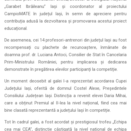
„Garabet Ibrăileanu” Iași și coordonator al proiectului
CampioMATE în județul Iași, în semn de apreciere pentru
contribuția adusă la dezvoltarea și promovarea acestui proiect
educațional.
De asemenea, cei 14 profesori-antrenori din județul Iași au fost
recompensați cu plachete de recunoaștere, înmânate de
doamna prof. dr. Luciana Antoci, Consilier de Stat în Cancelaria
Prim-Ministrului României, pentru implicarea și dedicarea
demonstrate în pregătirea elevilor participanți la competiție.
Un moment deosebit al galei l-a reprezentat acordarea Cupei
Județului Iași, oferită de domnul Costel Alexe, Președintele
Consiliului Județean Iași. Distincția a revenit elevei Daria Mihai,
care a obținut Premiul al II-lea la nivel național, fiind cea mai
bine clasată reprezentantă a județului Iași în competiție.
Tot în cadrul galei, a fost acordat și prestigiosul trofeu „Echipa
cea mai CEA”, distincție câștigată la nivel național de echipa