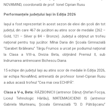
NOVAMIND, coordonată de prof. Ionel Ciprian Rusu
Performanțele județului Iași în Ediția 2026
Iașul a fost reprezentat în acest sezon de elevi din școli din tot
județul, din care 467 de jucători au atins scor de medalie (262 –
Gold, 121 – Silver și 84 – Bronze). Județul a obținut un trofeu
național pentru top jucător. Mihai Daria din Școala Gimnazială
“Garabet Ibrăileanu” Târgu Frumos a urcat pe podiumul național
la Clasa a VIII-a, Divizia Beta, obținând Premiul II, sub
îndrumarea antrenoarei Bichescu Diana.
15 echipe din județul Iași au atins scor de medalie în Ediția 2026,
iar echipa NovaMind, antrenată de profesor Ionel-Ciprian Rusu
a adus acasă trofeul “Cea mai cea ECHIPĂ”:
Clasa a V-a, Beta:
RĂZBOINICII (antrenor Dănuț-Ștefan Focșa,
Liceul Tehnologic Hârlău), MATEMAGICIENII IS (antrenor
Gabriela Munteanu, Școala Gimnazială “D. D. Pătrășcanu”