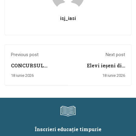
isj_iasi
Previous post
Next post
CONCURSUL
Elevi ieșeni din
„SANITARII
mediul rural pe
18 iunie 2026
18 iunie 2026
PRICEPUȚI”
podiumul
Concursului
Național „Universul
cunoașterii prin
lectură” – ediția
2026
Înscrieri educație timpurie