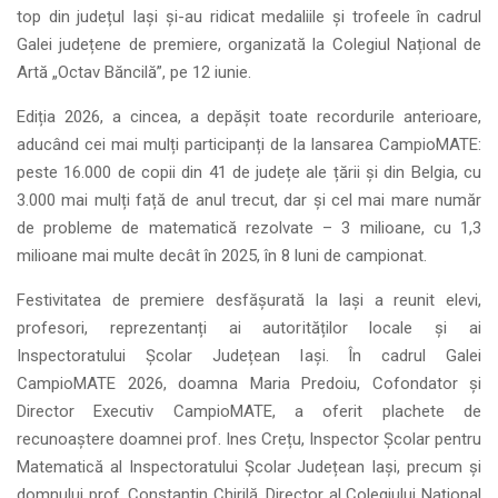
top din județul Iași și-au ridicat medaliile și trofeele în cadrul
Galei județene de premiere, organizată la Colegiul Național de
Artă „Octav Băncilă”, pe 12 iunie.
Ediția 2026, a cincea, a depășit toate recordurile anterioare,
aducând cei mai mulți participanți de la lansarea CampioMATE:
peste 16.000 de copii din 41 de județe ale țării și din Belgia, cu
3.000 mai mulți față de anul trecut, dar și cel mai mare număr
de probleme de matematică rezolvate – 3 milioane, cu 1,3
milioane mai multe decât în 2025, în 8 luni de campionat.
Festivitatea de premiere desfășurată la Iași a reunit elevi,
profesori, reprezentanți ai autorităților locale și ai
Inspectoratului Școlar Județean Iași. În cadrul Galei
CampioMATE 2026, doamna Maria Predoiu, Cofondator și
Director Executiv CampioMATE, a oferit plachete de
recunoaștere doamnei prof. Ines Crețu, Inspector Școlar pentru
Matematică al Inspectoratului Școlar Județean Iași, precum și
domnului prof. Constantin Chirilă, Director al Colegiului Național