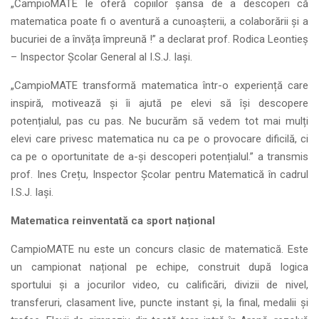
„CampioMATE le oferă copiilor șansa de a descoperi că
matematica poate fi o aventură a cunoașterii, a colaborării și a
bucuriei de a învăța împreună !” a declarat prof. Rodica Leontieș
– Inspector Școlar General al I.S.J. Iași.
„CampioMATE transformă matematica într-o experiență care
inspiră, motivează și îi ajută pe elevi să își descopere
potențialul, pas cu pas. Ne bucurăm să vedem tot mai mulți
elevi care privesc matematica nu ca pe o provocare dificilă, ci
ca pe o oportunitate de a-și descoperi potențialul.” a transmis
prof. Ines Crețu, Inspector Școlar pentru Matematică în cadrul
I.S.J. Iași.
Matematica reinventată ca sport național
CampioMATE nu este un concurs clasic de matematică. Este
un campionat național pe echipe, construit după logica
sportului și a jocurilor video, cu calificări, divizii de nivel,
transferuri, clasament live, puncte instant și, la final, medalii și