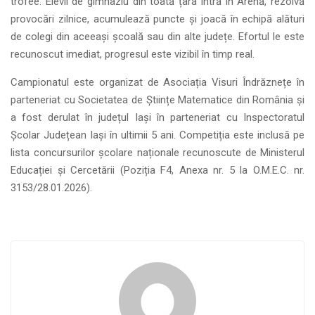
trofee. Elevii de gimnaziu din toată țara intră în Arenă, rezolvă
provocări zilnice, acumulează puncte și joacă în echipă alături
de colegi din aceeași școală sau din alte județe. Efortul le este
recunoscut imediat, progresul este vizibil în timp real.
Campionatul este organizat de Asociația Visuri Îndrăznețe în
parteneriat cu Societatea de Științe Matematice din România și
a fost derulat în județul Iași în parteneriat cu Inspectoratul
Școlar Județean Iași în ultimii 5 ani. Competiția este inclusă pe
lista concursurilor școlare naționale recunoscute de Ministerul
Educației și Cercetării (Poziția F4, Anexa nr. 5 la O.M.E.C. nr.
3153/28.01.2026).