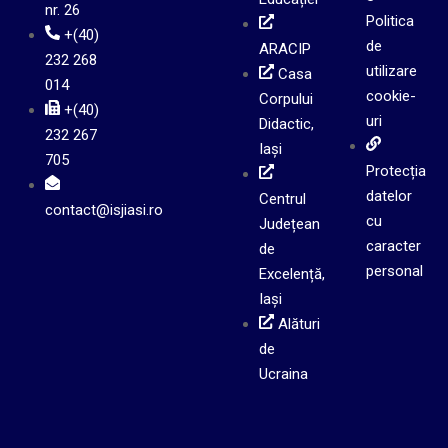
nr. 26
Politica
+(40)
de
ARACIP
232 268
utilizare
Casa
014
cookie-
Corpului
+(40)
uri
Didactic,
232 267
Iași
705
Protecția
datelor
Centrul
contact@isjiasi.ro
cu
Județean
caracter
de
personal
Excelență,
Iași
Alături
de
Ucraina