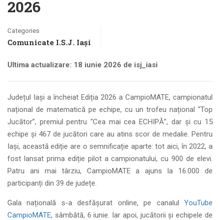
2026
Categories
Comunicate I.S.J. Iași
Ultima actualizare: 18 iunie 2026 de isj_iasi
Județul Iași a încheiat Ediția 2026 a CampioMATE, campionatul
național de matematică pe echipe, cu un trofeu național “Top
Jucător”, premiul pentru “Cea mai cea ECHIPĂ”, dar și cu 15
echipe și 467 de jucători care au atins scor de medalie. Pentru
Iași, această ediție are o semnificație aparte: tot aici, în 2022, a
fost lansat prima ediție pilot a campionatului, cu 900 de elevi.
Patru ani mai târziu, CampioMATE a ajuns la 16.000 de
participanți din 39 de județe.
Gala națională s-a desfășurat online, pe canalul
YouTube
CampioMATE
, sâmbătă, 6 iunie. Iar apoi, jucătorii și echipele de