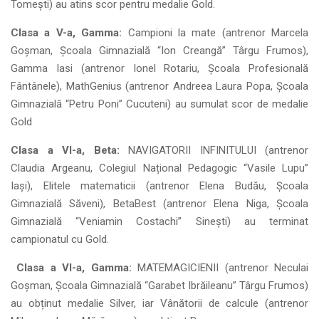
Tomești) au atins scor pentru medalie Gold.
Clasa a V-a, Gamma:
Campioni la mate (antrenor Marcela
Goșman, Școala Gimnazială “Ion Creangă” Târgu Frumos),
Gamma Iasi (antrenor Ionel Rotariu, Școala Profesională
Fântânele), MathGenius (antrenor Andreea Laura Popa, Școala
Gimnazială “Petru Poni” Cucuteni) au sumulat scor de medalie
Gold
Clasa a VI-a, Beta:
NAVIGATORII INFINITULUI (antrenor
Claudia Argeanu, Colegiul Național Pedagogic “Vasile Lupu”
Iași), Elitele matematicii (antrenor Elena Budău, Școala
Gimnazială Săveni), BetaBest (antrenor Elena Niga, Școala
Gimnazială “Veniamin Costachi” Sinești) au terminat
campionatul cu Gold.
Clasa a VI-a, Gamma:
MATEMAGICIENII (antrenor Neculai
Goșman, Școala Gimnazială “Garabet Ibrăileanu” Târgu Frumos)
au obținut medalie Silver, iar Vânătorii de calcule (antrenor