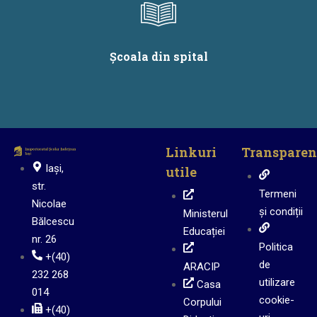
Școala din spital
Linkuri
Transparen
Iași,
utile
str.
Termeni
Nicolae
și condiții
Ministerul
Bălcescu
Educației
nr. 26
Politica
+(40)
de
ARACIP
232 268
utilizare
Casa
014
cookie-
Corpului
+(40)