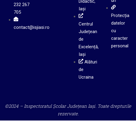
uri
Didactic,
232 267
Iași
705
Protecția
datelor
Centrul
contact@isjiasi.ro
cu
Județean
caracter
de
personal
Excelență,
Iași
Alături
de
Ucraina
©2024 – Inspectoratul Școlar Județean Iași. Toate drepturile
rezervate.