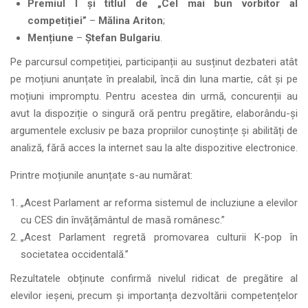
Premiul I și titlul de „Cel mai bun vorbitor al
competiției”
–
Mălina Ariton
;
Mențiune
–
Ștefan Bulgariu
.
Pe parcursul competiției, participanții au susținut dezbateri atât
pe moțiuni anunțate în prealabil, încă din luna martie, cât și pe
moțiuni impromptu. Pentru acestea din urmă, concurenții au
avut la dispoziție o singură oră pentru pregătire, elaborându-și
argumentele exclusiv pe baza propriilor cunoștințe și abilități de
analiză, fără acces la internet sau la alte dispozitive electronice.
Printre moțiunile anunțate s-au numărat:
„Acest Parlament ar reforma sistemul de incluziune a elevilor
cu CES din învățământul de masă românesc.”
„Acest Parlament regretă promovarea culturii K-pop în
societatea occidentală.”
Rezultatele obținute confirmă nivelul ridicat de pregătire al
elevilor ieșeni, precum și importanța dezvoltării competențelor