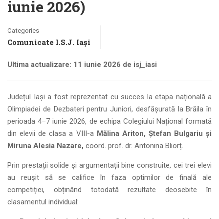
iunie 2026)
Categories
Comunicate I.S.J. Iași
Ultima actualizare: 11 iunie 2026 de isj_iasi
Județul Iași a fost reprezentat cu succes la etapa națională a
Olimpiadei de Dezbateri pentru Juniori, desfășurată la Brăila în
perioada 4–7 iunie 2026, de echipa Colegiului Național formată
din elevii de clasa a VIII-a
Mălina Ariton, Ștefan Bulgariu și
Miruna Alesia Nazare,
coord. prof. dr. Antonina Bliorț.
Prin prestații solide și argumentații bine construite, cei trei elevi
au reușit să se califice în faza optimilor de finală ale
competiției, obținând totodată rezultate deosebite în
clasamentul individual: