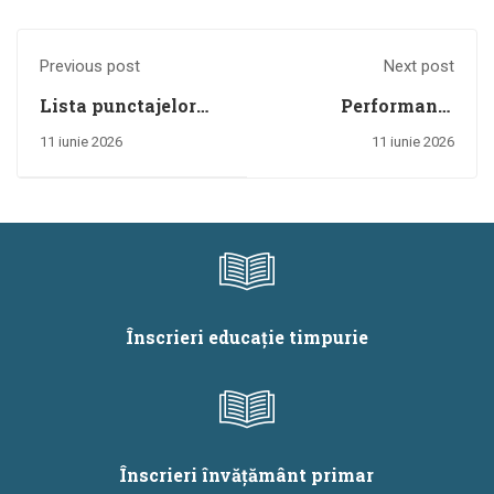
Previous post
Next post
Lista punctajelor
Performanțe
acordate în urma
remarcabile la
11 iunie 2026
11 iunie 2026
evaluării dosarelor
etapa națională a
depuse pentru
Olimpiadei de
acordarea gradației
Biologie pentru
de merit în anul
Gimnaziu „George
2026
Emil Palade” – 2026
Înscrieri educație timpurie
Înscrieri învățământ primar