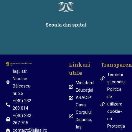
Școala din spital
Linkuri
Transparen
Iași, str.
utile
Termeni
Nicolae
și condiții
Ministerul
Bălcescu
Politica
Educației
nr. 26
de
ARACIP
+(40) 232
utilizare
Casa
268 014
cookie-
Corpului
+(40) 232
uri
Didactic,
267 705
Protecția
Iași
contact@isjiasi.ro