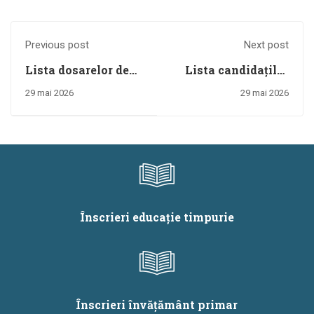
Previous post
Next post
Lista dosarelor de
Lista candidaților
înscriere ale
înscriși la concursul
29 mai 2026
29 mai 2026
candidaților
național și graficul
respinse și motivele
privind susținerea
pentru care au fost
probelor
respinse - 2026
practice/orale și a
inspecțiilor la clasă
- 2026
Înscrieri educație timpurie
Înscrieri învățământ primar