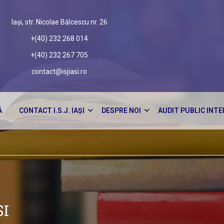
Iași, str. Nicolae Bălcescu nr. 26
+(40) 232 268 014
+(40) 232 267 705
contact@isjiasi.ro
Ă
CONTACT I.S.J. IAȘI
DESPRE NOI
AUDIT PUBLIC INT
ȘI