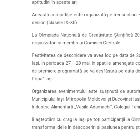
aptitudini în aceste arii.
Această competiție este organizată pe trei secțiuni – A
seniori (clasele IX-XII).
La Olimpiada Națională de Creativitate Științifică 2
organizatori și membri ai Comisiei Centrale.
Festivitatea de deschidere va avea loc pe data de 26
Iași. În perioada 27 – 28 mai, în spațiile amenajate c
de premiere programată se va desfășura pe data de 2
Popa” Iași.
Organizarea evenimentului este susținută de autorita
Municipiului Iași, Mitropolia Moldovei și Bucovinei Ia
Industrie Alimentară „Vasile Adamachi”, Colegiul Te
Îi așteptăm cu drag la Iași pe toți participanții la Oli
transforma ideile în descoperiri și pasiunea pentru ști