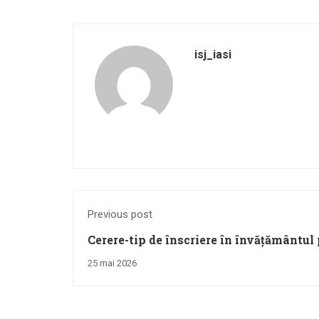
isj_iasi
Previous post
Cerere-tip de înscriere în învățământul
școlar 2026-2027, Etapa II
25 mai 2026