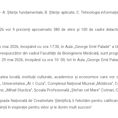
. Științe fundamentale, B. Științe aplicate, C. Tehnologia informației, l
026 vor fi prezenți aproximativ 380 de elevi și 100 de cadre didactic
 mai 2026, începând cu ora 17:30, în Aula „George Emil Palade” a Un
orespunzător din cadrul Facultății de Bioinginerie Medicală, sunt progra
9 mai 2026, începând cu ora 10: 00, tot în Aula „George Emil Palade”
tea locală, instituții culturale, academice și economice care vor co
și, Universitatea „Al. I. Cuza”, Complexul Național Muzeal „Moldova”, Co
hnic „Mihail Sturdza”, Școala Profesională „Ștefan cel Mare” Cotnar
mpiada Națională de Creativitate Științifică, îi felicităm pentru califi
ință în inspirație pentru viitor și le dorim mult succes!