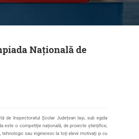
impiada Națională de
ată de Inspectoratul Școlar Județean Iași, sub egida
a este o competiție națională, de proiecte științifice,
 tehnologic sau ingineresc la toți elevii motivați și cu