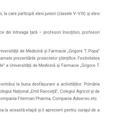
a care participă elevi juniori (clasele V-VIII) și elevi
e din întreaga țară – profesori însoțitori, profesori
iversității de Medicină și Farmacie „Grigore T. Popa”
mate prezentările proiectelor științifice. Festivitatea
 a Universității de Medicină și Farmacie „Grigore T.
ntribui la buna desfășurare a activităților: Primăria
legiul Național „Emil Racoviță”, Colegiul Agricol și de
i, Compania Fiterman Pharma, Compania Adservio etc.
carea la această etapă și îi apreciem pentru curajul de a