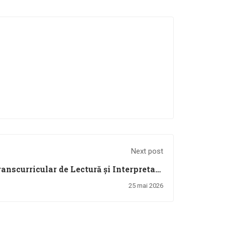
Next post
anscurricular de Lectură și Interpretare
„Ionel Teodoreanu” ediția a XX-a, Iași (21 – 24 mai 2026)
25 mai 2026