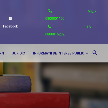
M.E. -
0800801100
Facebook
I.S.J. -
0800816232
ERN
JURIDIC
INFORMAȚII DE INTERES PUBLIC