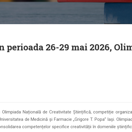
 în perioada 26-29 mai 2026, Ol
Olimpiada Națională de Creativitate Științifică, competiție organiz
u Universitatea de Medicină și Farmacie „Grigore T. Popa” Iași. Olimpiad
olidarea competențelor specifice creativității în domeniile științific,