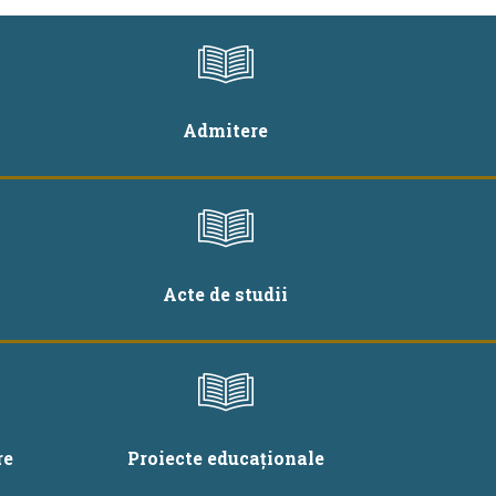
Admitere
Acte de studii
re
Proiecte educaționale