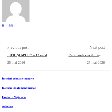
isj_iasi
Previous post
Next post
,,ȘTIU ȘI APLIC” – 12 ani de
Rezultatele elevilor ieșeni
excelență în educația pentru
participanți la Olimpiada
25 mai 2026
25 mai 2026
Securitate și Sănătate în
Națională de Arte Vizuale,
Muncă!
Arhitectură și Istoria Artelor
Înscrieri educație timpurie
Înscrieri învățământ primar
Evaluare Națională
Admitere