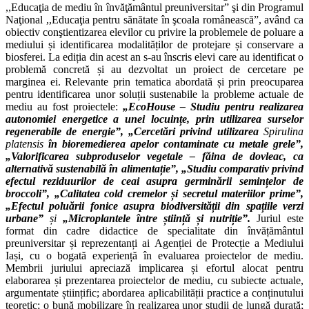
,,Educaţia de mediu în învăţământul preuniversitar” şi din Programul
Naţional ,,Educaţia pentru sănătate în şcoala românească”, având ca
obiectiv conştientizarea elevilor cu privire la problemele de poluare a
mediului și identificarea modalităților de protejare și conservare a
biosferei. La ediția din acest an s-au înscris elevi care au identificat o
problemă concretă și au dezvoltat un proiect de cercetare pe
marginea ei. Relevante prin tematica abordată și prin preocuparea
pentru identificarea unor soluții sustenabile la probleme actuale de
mediu au fost proiectele:
„EcoHouse – Studiu pentru realizarea
autonomiei energetice a unei locuințe, prin utilizarea surselor
regenerabile de energie”
,
„Cercetări privind utilizarea
Spirulina
platensis
în bioremedierea apelor contaminate cu metale grele”
,
„Valorificarea subproduselor vegetale – făina de dovleac, ca
alternativă sustenabilă în alimentație”
,
„Studiu comparativ privind
efectul reziduurilor de ceai asupra germinării semințelor de
broccoli”
,
„Calitatea cold cremelor și secretul materiilor prime”
,
„Efectul poluării fonice asupra biodiversității din spațiile verzi
urbane”
și
„Microplantele între știință și nutriție”
.
Juriul este
format din cadre didactice de specialitate din învățământul
preuniversitar și reprezentanți ai Agenției de Protecție a Mediului
Iași, cu o bogată experiență în evaluarea proiectelor de mediu.
Membrii juriului apreciază implicarea și efortul alocat pentru
elaborarea și prezentarea proiectelor de mediu, cu subiecte actuale,
argumentate științific; abordarea aplicabilității practice a conținutului
teoretic; o bună mobilizare în realizarea unor studii de lungă durată;