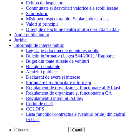
Echipa de inspectori
Continuitate și dezvoltări valorice ale școlii ieșene
Scurt istoric
Misiunea Inspectoratului Școlar Județean Iași
Valori și principii
Direcțiile de acțiune pentru anul școlar 2024-2025
Audit public intern
Juridic
Informații de interes public
Legislație / documente de interes public
Buletin informativ (Legea 544/2001) / Rapoarte
Buget din toate sursele de venituri
Bilanțuri contabile
Achiziții publice
Declarații de avere și interese
Formulare tip / Solicitare informații
Regulament de organizare şi functionare al ISJ Iaşi
Regulament de organizare şi functionare a CA
Regulamentul intern al ISJ Iași
Codul de etică
CCLDPS
Lista funcțiilor contractuale (venituri brute) din cadrul
ISJ Iași
Caută