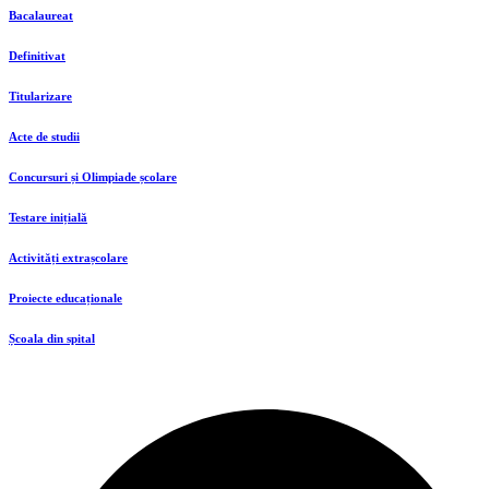
Bacalaureat
Definitivat
Titularizare
Acte de studii
Concursuri și Olimpiade școlare
Testare inițială
Activități extrașcolare
Proiecte educaționale
Școala din spital