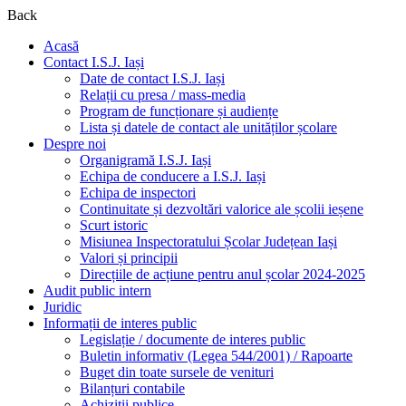
Back
Acasă
Contact I.S.J. Iași
Date de contact I.S.J. Iași
Relații cu presa / mass-media
Program de funcționare și audiențe
Lista și datele de contact ale unităților școlare
Despre noi
Organigramă I.S.J. Iași
Echipa de conducere a I.S.J. Iași
Echipa de inspectori
Continuitate și dezvoltări valorice ale școlii ieșene
Scurt istoric
Misiunea Inspectoratului Școlar Județean Iași
Valori și principii
Direcțiile de acțiune pentru anul școlar 2024-2025
Audit public intern
Juridic
Informații de interes public
Legislație / documente de interes public
Buletin informativ (Legea 544/2001) / Rapoarte
Buget din toate sursele de venituri
Bilanțuri contabile
Achiziții publice