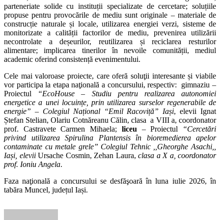
parteneriate solide cu instituții specializate de cercetare; soluțiile
propuse pentru provocările de mediu sunt originale – materiale de
construcție naturale și locale, utilizarea energiei verzi, sisteme de
monitorizate a calității factorilor de mediu, prevenirea utilizării
necontrolate a deșeurilor, reutilizarea și reciclarea resturilor
alimentare; implicarea tinerilor în nevoile comunității, mediul
academic oferind consistență evenimentului.
Cele mai valoroase proiecte, care oferă soluţii interesante și viabile
vor participa la etapa naţională a concursului, respectiv: gimnaziu –
Proiectul
“EcoHouse – Studiu pentru realizarea autonomiei
energetice a unei locuințe, prin utilizarea surselor regenerabile de
energie” – Colegiul Național “Emil Racoviță” Iași
, elevii Ignat
Ștefan Stelian, Olariu Cotnăreanu Călin, clasa a VIII a, coordonator
prof. Castravete Carmen Mihaela;
liceu
– Proiectul
“Cercetări
privind utilizarea Spirulina Plantensis în bioremedierea apelor
contaminate cu metale grele” Colegiul Tehnic ,,Gheorghe Asachi,,
Iași,
elevii
Ursache Cosmin, Zehan Laura,
clasa a X a, coordonator
prof. Ioniu Angela
.
Faza naţională a concursului se desfăşoară în luna iulie 2026, în
tabăra Muncel, județul Iași.