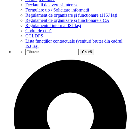
Declarații de avere și interese
Formulare tip / Solicitare informații
Regulament de organizare şi functionare al ISJ Iaşi
Regulament de organizare şi functionare a CA
Regulamentul intern al ISJ Iași
Codul de etică
CCLDPS
Lista funcțiilor contractuale (venituri brute) din cadrul
ISJ Iași
Caută
după: