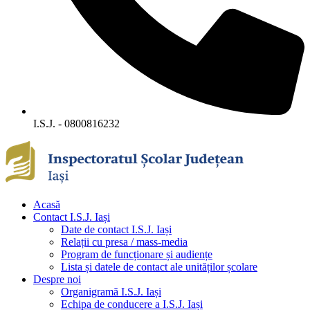
I.S.J. - 0800816232
Acasă
Contact I.S.J. Iași
Date de contact I.S.J. Iași
Relații cu presa / mass-media
Program de funcționare și audiențe
Lista și datele de contact ale unităților școlare
Despre noi
Organigramă I.S.J. Iași
Echipa de conducere a I.S.J. Iași