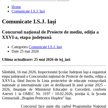
după:
Home
Comunicate I.S.J. Iași
Comunicate I.S.J. Iași
Concursul naţional de Proiecte de mediu, ediția a
XXVI-a, etapa județeană
Categories
Comunicate I.S.J. Iași
Date
25 mai 2026
Ultima actualizare: 25 mai 2026 de isj_iasi
Sâmbătă, 16 mai 2026, Inspectoratul Şcolar Judeţean Iaşi a organizat
etapa judeţeană a Concursului naţional de Proiecte de mediu, ediția a
XXVI-a, fiind înscris în Lista proiectelor de educație extrașcolară
naționale și internaționale care se desfășoară în anul școlar 2025 –
2026, finanțate de Ministerul Educației și Cercetării, conform
Anexei 1 la OMEC Nr. 3197 / 10.02.2026, poziția 4, la Şcoala
Gimnazială ,,Bogdan Petriceicu Haşdeu” Iaşi.
Concursul face parte din cadrul Programului Naţional