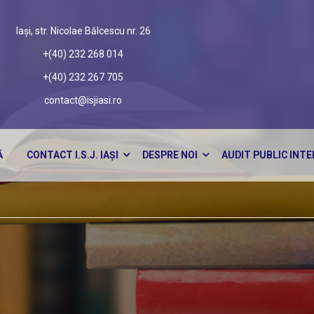
Iași, str. Nicolae Bălcescu nr. 26
+(40) 232 268 014
+(40) 232 267 705
contact@isjiasi.ro
Ă
CONTACT I.S.J. IAȘI
DESPRE NOI
AUDIT PUBLIC INT