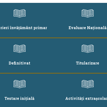
crieri învățământ primar
Evaluare Națională
Definitivat
Titularizare
Testare inițială
Activități extrașcola