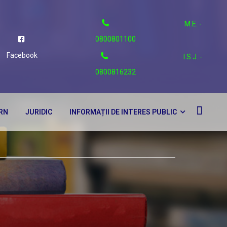
M.E. -
0800801100
Facebook
I.S.J. -
0800816232
ERN
JURIDIC
INFORMAȚII DE INTERES PUBLIC