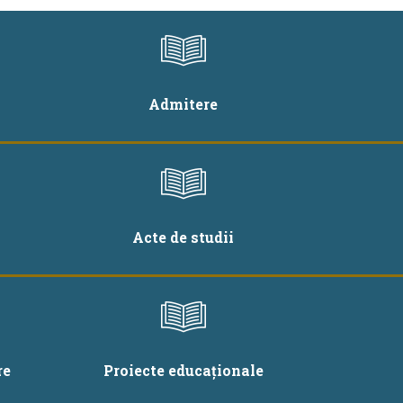
Admitere
Acte de studii
re
Proiecte educaționale