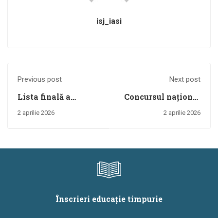
isj_iasi
Previous post
Next post
Lista finală a
Concursul național
cadrelor didactice
pe teme de protecția
2 aprilie 2026
2 aprilie 2026
care au solicitat
consumatorilor
modificarea duratei
„Alege! Este dreptul
contractului
tău!”
individual de muncă
din durată
determinată de un
an, în contract
Înscrieri educație timpurie
individual de muncă