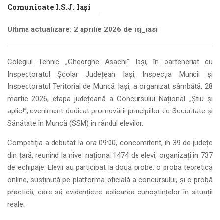
Comunicate I.S.J. Iași
Ultima actualizare: 2 aprilie 2026 de isj_iasi
Colegiul Tehnic „Gheorghe Asachi” Iași, în parteneriat cu
Inspectoratul Școlar Județean Iași, Inspecția Muncii și
Inspectoratul Teritorial de Muncă Iași, a organizat sâmbătă, 28
martie 2026, etapa județeană a Concursului Național „Știu și
aplic!”, eveniment dedicat promovării principiilor de Securitate și
Sănătate în Muncă (SSM) în rândul elevilor.
Competiția a debutat la ora 09:00, concomitent, în 39 de județe
din țară, reunind la nivel național 1474 de elevi, organizați în 737
de echipaje. Elevii au participat la două probe: o probă teoretică
online, susținută pe platforma oficială a concursului, și o probă
practică, care să evidențieze aplicarea cunoștințelor în situații
reale.