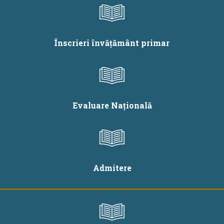
pe durata de
viabilitate a
postului / catedrei -
2026
Înscrieri învățământ primar
Evaluare Națională
Admitere