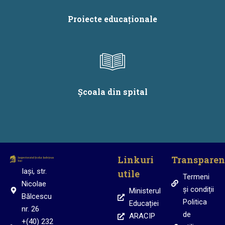
Proiecte educaționale
Școala din spital
Linkuri
Transparen
Iași, str.
utile
Termeni
Nicolae
și condiții
Ministerul
Bălcescu
Politica
Educației
nr. 26
de
ARACIP
+(40) 232