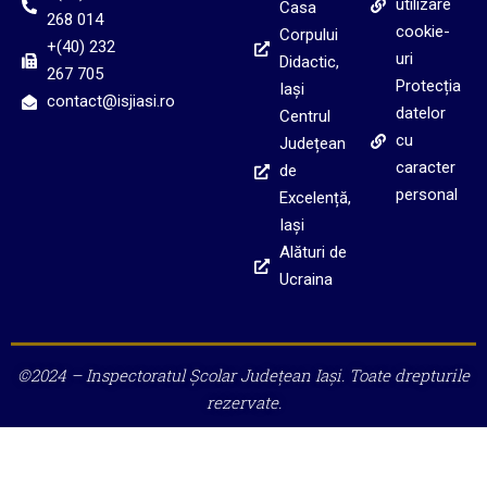
utilizare
Casa
268 014
cookie-
Corpului
+(40) 232
uri
Didactic,
267 705
Protecția
Iași
contact@isjiasi.ro
datelor
Centrul
cu
Județean
caracter
de
personal
Excelență,
Iași
Alături de
Ucraina
©2024 – Inspectoratul Școlar Județean Iași. Toate drepturile
rezervate.