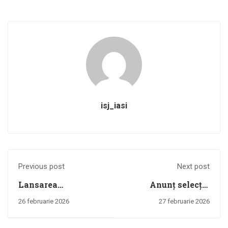
isj_iasi
Previous post
Next post
Lansarea
Anunț selecție
Proiectului “AcCES
experți - ID 339855
26 februarie 2026
27 februarie 2026
la educație –
EduCES”