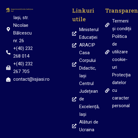
Linkuri
Transparen
Iași, str.
utile
Termeni
Nicolae
și condiții
Ministerul
Bălcescu
Politica
Educației
nr. 26
de
ARACIP
+(40) 232
utilizare
Casa
268 014
cookie-
Corpului
+(40) 232
uri
Didactic,
267 705
Protecția
Iași
contact@isjiasi.ro
datelor
Centrul
cu
Județean
caracter
de
personal
Excelență,
Iași
Alături de
Ucraina