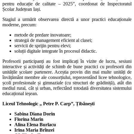
pentru educație de calitate – 2025”, coordonat de Inspectoratul
Școlar Județean Iași.
Stagiul a urmărit observarea directă a unor practici educaționale
moderne, precum:
metode de predare inovatoare;
strategii de management eficient al clasei;
servicii de sprijin pentru elevi;
soluții digitale integrate în procesul didactic.
Profesorii participanți au fost implicați în vizite de lucru, sesiuni
interactive și activități de schimb de bune practici cu profesorii din
unitățile școlare partenere. Aceștia provin din mai multe unități de
învățământ membre ale consorțiului, reprezentând licee tehnologice,
școli profesionale și gimnaziale (cu structuri de grădiniță), atât din
mediul rural, cât și urban, reflectând totodată diversitatea sistemului
educațional ieșean.
Liceul Tehnologic „ Petre P. Carp”, Țibănești
Sabina Diana Dorin
Florina Marin
Alina Elena Burlacu
Irina Maria Brînzei