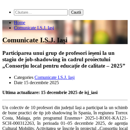
Home
Comunicate I.S.J. Iași
Comunicate I.S.J. Iași
Participarea unui grup de profesori ieșeni la un
stagiu de job-shadowing în cadrul proiectului
„Consorțiu local pentru educație de calitate – 2025”
Categories
Comunicate I.S.J. Iași
Date
15 decembrie 2025
Ultima actualizare: 15 decembrie 2025 de isj_iasi
Un colectiv de 10 profesori din județul Iași a participat la un schimb
de bune practici de tip job shadowing în Spania, în regiunea Torrox
Costa, Malaga, prin programul Erasmus+ 2025-1-RO01-KA121-
SCH-000312263, în perioada 01–05 decembrie 2025, de agenția
Cultural Mobility. Activitatea se înscrie în proiectul „Consorțiu local