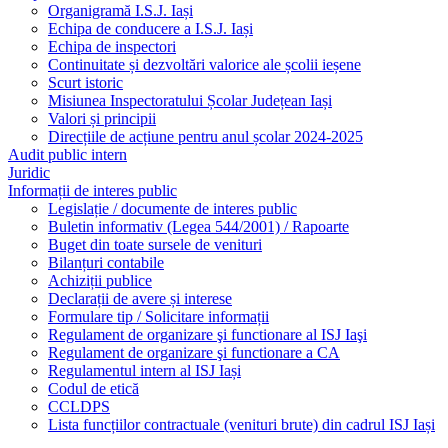
Organigramă I.S.J. Iași
Echipa de conducere a I.S.J. Iași
Echipa de inspectori
Continuitate și dezvoltări valorice ale școlii ieșene
Scurt istoric
Misiunea Inspectoratului Școlar Județean Iași
Valori și principii
Direcțiile de acțiune pentru anul școlar 2024-2025
Audit public intern
Juridic
Informații de interes public
Legislație / documente de interes public
Buletin informativ (Legea 544/2001) / Rapoarte
Buget din toate sursele de venituri
Bilanțuri contabile
Achiziții publice
Declarații de avere și interese
Formulare tip / Solicitare informații
Regulament de organizare şi functionare al ISJ Iaşi
Regulament de organizare şi functionare a CA
Regulamentul intern al ISJ Iași
Codul de etică
CCLDPS
Lista funcțiilor contractuale (venituri brute) din cadrul ISJ Iași