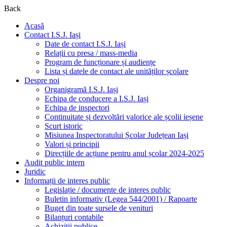
Back
Acasă
Contact I.S.J. Iași
Date de contact I.S.J. Iași
Relații cu presa / mass-media
Program de funcționare și audiențe
Lista și datele de contact ale unităților școlare
Despre noi
Organigramă I.S.J. Iași
Echipa de conducere a I.S.J. Iași
Echipa de inspectori
Continuitate și dezvoltări valorice ale școlii ieșene
Scurt istoric
Misiunea Inspectoratului Școlar Județean Iași
Valori și principii
Direcțiile de acțiune pentru anul școlar 2024-2025
Audit public intern
Juridic
Informații de interes public
Legislație / documente de interes public
Buletin informativ (Legea 544/2001) / Rapoarte
Buget din toate sursele de venituri
Bilanțuri contabile
Achiziții publice