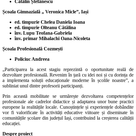
Cătălin Ștefănescu
Școala Gimnazială „ Veronica Micle”, Iași
ed. timpurie Chelea Daniela Ioana
ed. timpurie Olteanu Cătălina
înv. Lupu Teofana-Gabriela
înv. primar Mihalachi Oana-Nicoleta
Școala Profesională Cozmești
Policiuc Andreea
„Participarea la acest stagiu reprezintă o oportunitate reală de
dezvoltare profesională. Revenim în țară cu idei noi și cu dorința de
a implementa soluții educaționale moderne în școlile noastre”, a
subliniat unul dintre profesorii participanți.
Prin această mobilitate se urmărește dezvoltarea competențelor
profesionale ale cadrelor didactice și adaptarea unor bune practici
europene la realitățile locale. Cunoștințele și experiențele dobândite
vor fi valorificate în activități educative viitoare și diseminate în
comunitățile școlare din județul Iași, contribuind la creșterea calității
educației.
Despre proiect