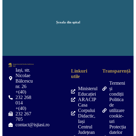
Școala din spital
Iași, str.
Linkuri
Transparență
Nicolae
utile
Bălcescu
Termeni
nr. 26
Ministerul
și
+(40)
Educației
condiții
232 268
ARACIP
Politica
014
Casa
de
+(40)
Corpului
utilizare
232 267
Didactic,
cookie-
705
Iași
uri
contact@isjiasi.ro
Centrul
Protecția
Județean
datelor