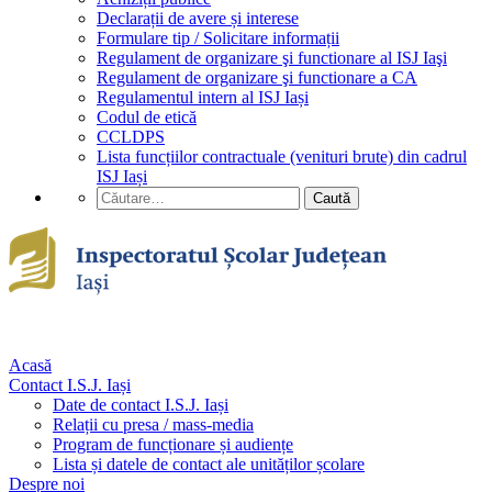
Declarații de avere și interese
Formulare tip / Solicitare informații
Regulament de organizare şi functionare al ISJ Iaşi
Regulament de organizare şi functionare a CA
Regulamentul intern al ISJ Iași
Codul de etică
CCLDPS
Lista funcțiilor contractuale (venituri brute) din cadrul
ISJ Iași
Acasă
Contact I.S.J. Iași
Date de contact I.S.J. Iași
Relații cu presa / mass-media
Program de funcționare și audiențe
Lista și datele de contact ale unităților școlare
Despre noi