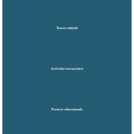
Testare inițială
Activități extrașcolare
Proiecte educaționale