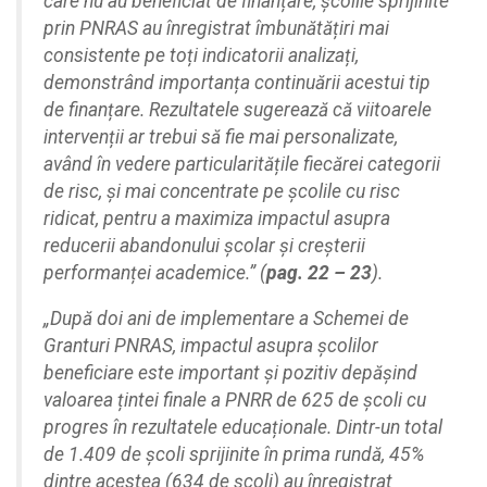
care nu au beneficiat de finanțare, școlile sprijinite
prin PNRAS au înregistrat îmbunătățiri mai
consistente pe toți indicatorii analizați,
demonstrând importanța continuării acestui tip
de finanțare. Rezultatele sugerează că viitoarele
intervenții ar trebui să fie mai personalizate,
având în vedere particularitățile fiecărei categorii
de risc, și mai concentrate pe școlile cu risc
ridicat, pentru a maximiza impactul asupra
reducerii abandonului școlar și creșterii
performanței academice.” (
pag. 22 – 23
).
„După doi ani de implementare a Schemei de
Granturi PNRAS, impactul asupra școlilor
beneficiare este important și pozitiv depășind
valoarea țintei finale a PNRR de 625 de școli cu
progres în rezultatele educaționale. Dintr-un total
de 1.409 de școli sprijinite în prima rundă, 45%
dintre acestea (634 de școli) au înregistrat