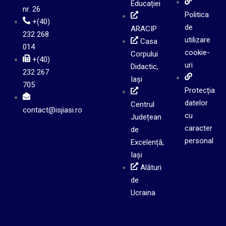
Educației
nr. 26
Politica
+(40)
de
ARACIP
232 268
utilizare
Casa
014
cookie-
Corpului
+(40)
uri
Didactic,
232 267
Iași
705
Protecția
datelor
Centrul
contact@isjiasi.ro
cu
Județean
caracter
de
personal
Excelență,
Iași
Alături
de
Ucraina