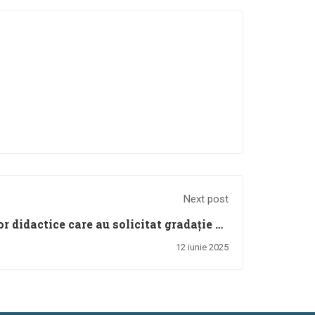
Next post
r didactice care au solicitat gradație de
merit în anul 2025 - rezultate finale
12 iunie 2025