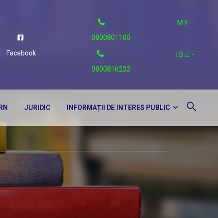
M.E. -
0800801100
Facebook
I.S.J. -
0800816232
ERN
JURIDIC
INFORMAȚII DE INTERES PUBLIC