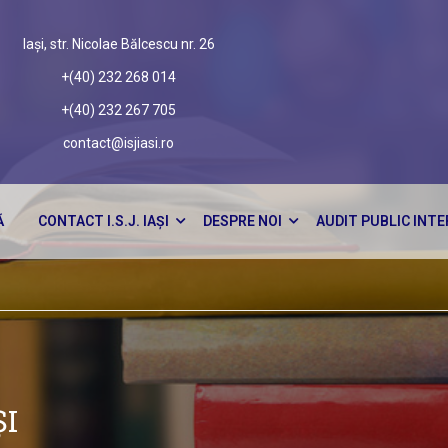
Iași, str. Nicolae Bălcescu nr. 26
+(40) 232 268 014
+(40) 232 267 705
contact@isjiasi.ro
Ă
CONTACT I.S.J. IAȘI
DESPRE NOI
AUDIT PUBLIC INT
ȘI