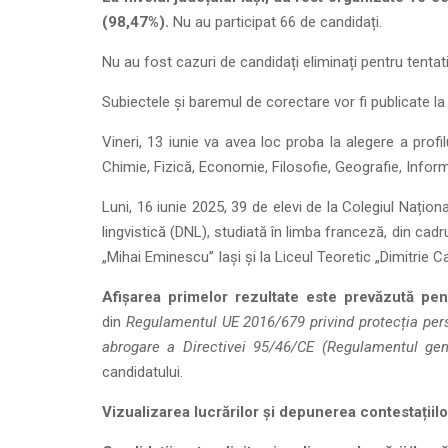
(98,47%).
Nu au participat 66 de candidați.
Nu au fost cazuri de candidați eliminați pentru tentat
Subiectele și baremul de corectare vor fi publicate la 
Vineri, 13 iunie va avea loc proba la alegere a profilu
Chimie, Fizică, Economie, Filosofie, Geografie, Infor
Luni, 16 iunie 2025, 39 de elevi de la Colegiul Națion
lingvistică (DNL), studiată în limba franceză, din cad
„Mihai Eminescu” Iași și la Liceul Teoretic „Dimitrie Ca
Afișarea primelor rezultate este prevăzută pe
din
Regulamentul UE 2016/679 privind protecția perso
abrogare a Directivei 95/46/CE (Regulamentul gen
candidatului.
Vizualizarea lucrărilor și depunerea contestațiil