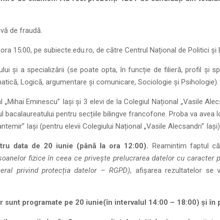
ivă de fraudă.
ora 15:00, pe subiecte.edu.ro, de către Centrul Național de Politici și 
lui și a specializării (se poate opta, în funcție de filieră, profil și s
matică, Logică, argumentare și comunicare, Sociologie și Psihologie).
al „Mihai Eminescu” Iași și 3 elevi de la Colegiul Național „Vasile Alec
rul bacalaureatului pentru secțiile bilingve francofone. Proba va avea l
ntemir” Iași (pentru elevii Colegiului Național „Vasile Alecsandri” Iași)
ntru data de 20 iunie (până la ora 12:00).
Reamintim faptul că,
anelor fizice în ceea ce privește prelucrarea datelor cu caracter pe
eral privind protecția datelor – RGPD)
, afișarea rezultatelor se
or sunt programate pe 20 iunie(în intervalul 14:00 – 18:00) și în