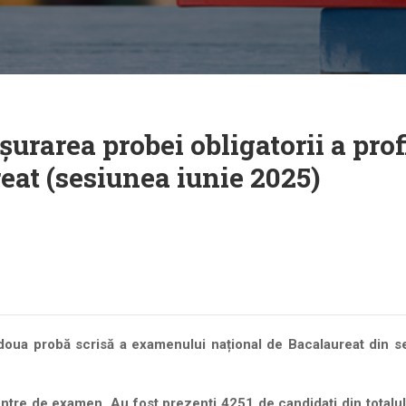
urarea probei obligatorii a prof
at (sesiunea iunie 2025)
 doua probă scrisă a examenului național de Bacalaureat din s
 centre de examen. Au fost prezenți
4251 de candidați din totalu