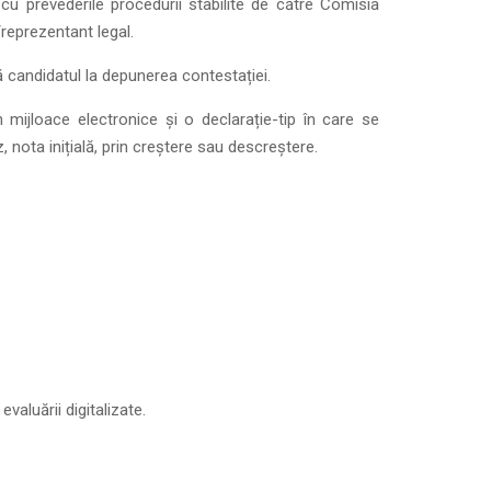
 cu prevederile procedurii stabilite de către Comisia
/reprezentant legal.
ă candidatul la depunerea contestației.
 mijloace electronice și o declarație-tip în care se
nota inițială, prin creștere sau descreștere.
aluării digitalizate.