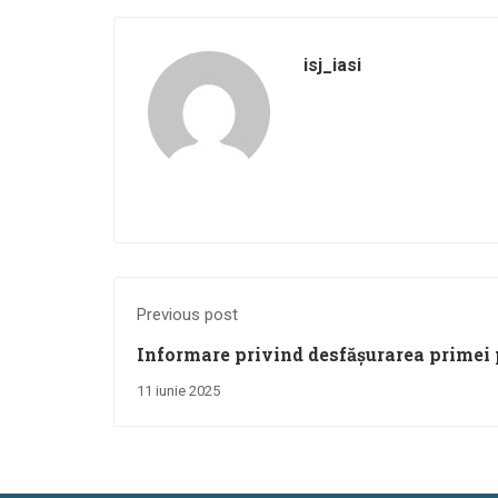
isj_iasi
Previous post
Informare privind desfășurarea primei p
examenului de Bacalaureat (sesiunea i
11 iunie 2025