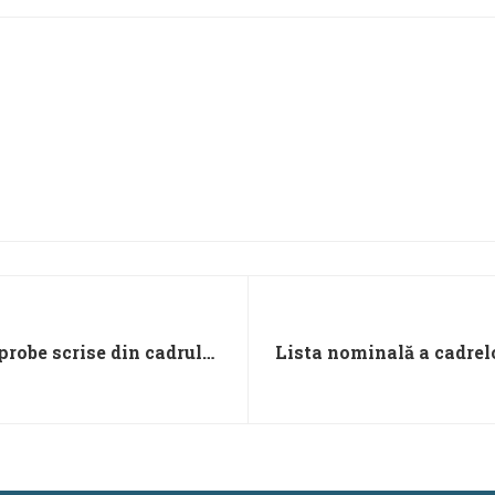
robe scrise din cadrul
Lista nominală a cadrelo
unie2025)