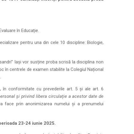
Evaluare în Educație.
pecializare pentru una din cele 10 discipline: Biologie,
sandri” Iași vor susține proba scrisă la disciplina non
oc în centrele de examen stabilite la Colegiul Național
.
 în conformitate cu prevederile art. 5 și ale art. 6
rsonal și privind libera circulație a acestor date de
 va face prin anonimizarea numelui și a prenumelui
 perioada 23-24 iunie 2025.