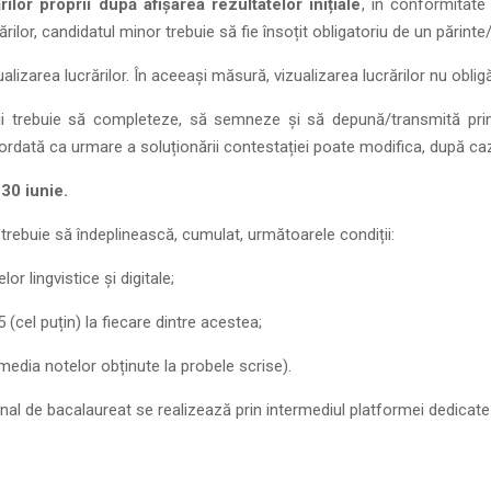
rilor proprii după afișarea rezultatelor inițiale
, în conformitate
ărilor, candidatul minor trebuie să fie însoțit obligatoriu de un părinte
lizarea lucrărilor. În aceeași măsură, vizualizarea lucrărilor nu oblig
uării trebuie să completeze, să semneze și să depună/transmită prin
dată ca urmare a soluționării contestației poate modifica, după caz, 
 30 iunie.
 trebuie să îndeplinească, cumulat, următoarele condiții:
r lingvistice și digitale;
 (cel puțin) la fiecare dintre acestea;
media notelor obținute la probele scrise).
al de bacalaureat se realizează prin intermediul platformei dedicate ev