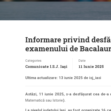
Informare privind desfăș
examenului de Bacalaure
Categories
Date
Comunicate I.S.J. Iași
11 Iunie 2025
Ultima actualizare: 13 iunie 2025 de isj_iasi
Astăzi, 11 iunie 2025, s-a desfășurat cea de-a
Matematică sau Istorie
).
La nivelul județului Iași, au fost organizate 16