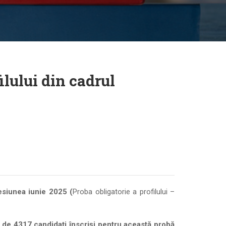
ilului din cadrul
esiunea iunie 2025 (
Proba obligatorie a profilului –
l de 4317 candidați înscriși pentru această probă