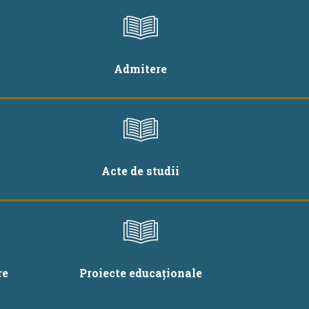
Admitere
Acte de studii
re
Proiecte educaționale