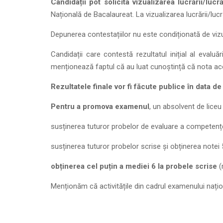
Candidații pot solicita vizualizarea lucrării/lucră
Națională de Bacalaureat. La vizualizarea lucrării/lucr
Depunerea contestațiilor nu este condiționată de vizua
Candidații care contestă rezultatul inițial al eval
menționează faptul că au luat cunoștință că nota acor
Rezultatele finale vor fi făcute publice în data de
Pentru a promova examenul
, un absolvent de liceu
susținerea tuturor probelor de evaluare a competențelo
susținerea tuturor probelor scrise și obținerea notei 5
obținerea cel puțin a mediei 6 la probele scrise
(
Menționăm că activitățile din cadrul examenului națion