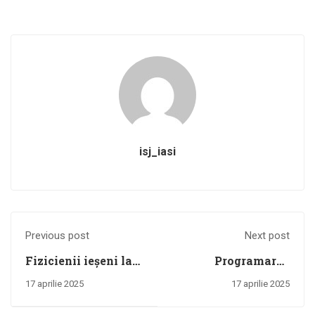
isj_iasi
Previous post
Next post
Fizicienii ieșeni la
Programarea
Olimpiada
şedinţei publice de
17 aprilie 2025
17 aprilie 2025
Națională de Fizică
repartizare a
cadrelor didactice