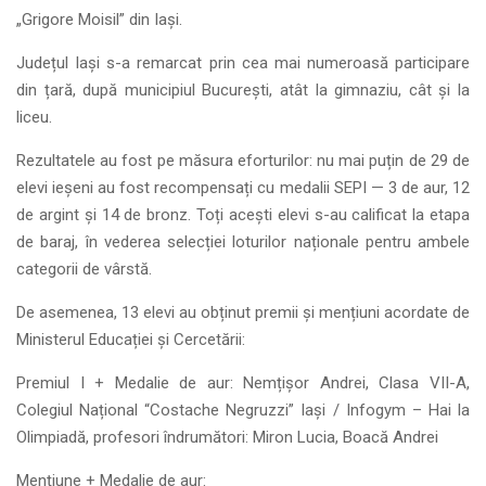
„Grigore Moisil” din Iași.
Județul Iași s-a remarcat prin cea mai numeroasă participare
din țară, după municipiul București, atât la gimnaziu, cât și la
liceu.
Rezultatele au fost pe măsura eforturilor: nu mai puțin de 29 de
elevi ieșeni au fost recompensați cu medalii SEPI — 3 de aur, 12
de argint și 14 de bronz. Toți acești elevi s-au calificat la etapa
de baraj, în vederea selecției loturilor naționale pentru ambele
categorii de vârstă.
De asemenea, 13 elevi au obținut premii și mențiuni acordate de
Ministerul Educației și Cercetării:
Premiul I + Medalie de aur: Nemțișor Andrei, Clasa VII-A,
Colegiul Național “Costache Negruzzi” Iași / Infogym – Hai la
Olimpiadă, profesori îndrumători: Miron Lucia, Boacă Andrei
Mențiune + Medalie de aur: