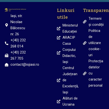
Linkuri
Transparen
Iași, str.
utile
Termeni
Nicolae
și condiții
Ministerul
Bălcescu
Politica
Educației
nr. 26
de
ARACIP
+(40) 232
utilizare
Casa
268 014
cookie-
Corpului
+(40) 232
uri
Didactic,
267 705
Protecția
Iași
contact@isjiasi.ro
datelor
Centrul
cu
Județean
caracter
de
personal
Excelență,
Iași
Alături de
Ucraina