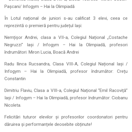
Pașcani/ Infogym – Hai la Olimpiadă
În Lotul național de juniori s-au calificat 3 elevi, ceea ce
reprezintă o premieră pentru județul Iași:
Nemțișor Andrei, clasa a VII-a, Colegiul Național „Costache
Negruzzi” Iași / Infogym – Hai la Olimpiadă, profesori
îndrumători: Miron Lucia, Boacă Andrei
Radu Ilinca Rucsandra, Clasa VIII-A, Colegiul Național Iași /
Infogym – Hai la Olimpiadă, profesor îndrumător: Crețu
Constantin
Dimitriu Flaviu, Clasa a VIII-a, Colegiul Național “Emil Racoviță”
Iași / Infogym – Hai la Olimpiadă, profesor îndrumător: Ciobanu
Nicoleta.
Felicitări tuturor elevilor și profesorilor coordonatori pentru
dăruirea și performanțele deosebite obținute!