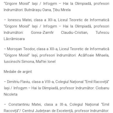
“Grigore Moisil” Iași / Infogym – Hai la Olimpiadă, profesori
îndrumători: Butnărașu Oana, Țibu Mirela
– Ionescu Matei, clasa a XII-a, Liceul Teoretic de Informatică
“Grigore Moisil” Iași / Infogym – Hai la Olimpiadă, profesori
îndrumători: Gorea-Zamfir Claudiu-Cristian, Tufescu
Lăcrămioara
– Moroșan Teodor, clasa a XII-a, Liceul Teoretic de Informatică
“Grigore Moisil” Iași, profesori îndrumători: Acălfoaie Mihaela,
Iuscinschi Simona, Maftei Ionel
Medalie de argint:
– Dimitriu Flaviu, clasa a VIII-a, Colegiul Național “Emil Racoviță”
Iași / Infogym – Hai la Olimpiadă, profesor îndrumător: Ciobanu
Nicoleta
– Constantiniu Matei, clasa a IX-a, Colegiul Național “Emil
Racoviță”/ Centrul Județean de Excelență, profesor îndrumător: