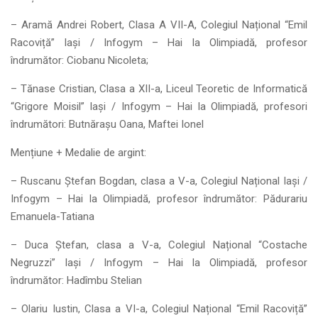
– Aramă Andrei Robert, Clasa A VII-A, Colegiul Național “Emil
Racoviță” Iași / Infogym – Hai la Olimpiadă, profesor
îndrumător: Ciobanu Nicoleta;
– Tănase Cristian, Clasa a XII-a, Liceul Teoretic de Informatică
“Grigore Moisil” Iași / Infogym – Hai la Olimpiadă, profesori
îndrumători: Butnărașu Oana, Maftei Ionel
Mențiune + Medalie de argint:
– Ruscanu Ștefan Bogdan, clasa a V-a, Colegiul Național Iași /
Infogym – Hai la Olimpiadă, profesor îndrumător: Pădurariu
Emanuela-Tatiana
– Duca Ștefan, clasa a V-a, Colegiul Național “Costache
Negruzzi” Iași / Infogym – Hai la Olimpiadă, profesor
îndrumător: Hadîmbu Stelian
– Olariu Iustin, Clasa a VI-a, Colegiul Național “Emil Racoviță”