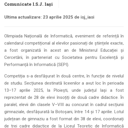
Comunicate I.S.J. Iași
Ultima actualizare: 23 aprilie 2025 de isj_iasi
Olimpiada Națională de Informatică, eveniment de referință în
calendarul competițional al elevilor pasionați de științele exacte,
a fost organizată în acest an de Ministerul Educației și
Cercetării, în parteneriat cu Societatea pentru Excelență și
Performanță în Informatică (SEPI).
Competiția s-a desfășurat în două centre, în funcție de nivelul
de studiu. Secțiunea destinată liceenilor a avut loc în perioada
13–17 aprilie 2025, la Ploiești, unde județul Iași a fost
reprezentat de 28 de elevi însoțiți de două cadre didactice. În
paralel, elevii din clasele V–VIII au concurat în cadrul secțiunii
gimnaziale, desfășurată la Botoșani, între 14 și 17 aprilie. Lotul
județean de gimnaziu a fost format din 38 de elevi, coordonați
de trei cadre didactice de la Liceul Teoretic de Informatică