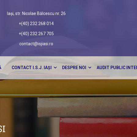
Iași, str. Nicolae Bălcescu nr. 26
+(40) 232 268 014
+(40) 232 267 705
contact@isjiasi.ro
Ă
CONTACT I.S.J. IAȘI
DESPRE NOI
AUDIT PUBLIC INT
ȘI