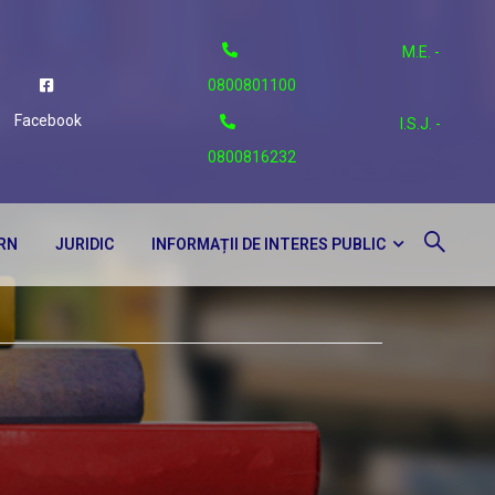
M.E. -
0800801100
Facebook
I.S.J. -
0800816232
ERN
JURIDIC
INFORMAȚII DE INTERES PUBLIC