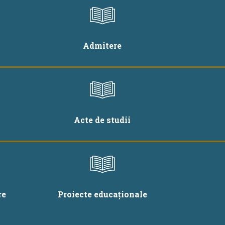
Admitere
Acte de studii
re
Proiecte educaționale