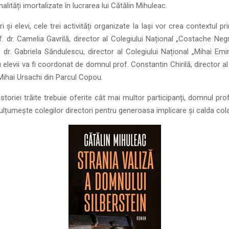
lități imortalizate în lucrarea lui Cătălin Mihuleac.
i și elevi, cele trei activități organizate la Iași vor crea contextul pr
. dr. Camelia Gavrilă, director al Colegiului Național „Costache Negruzz
 dr. Gabriela Săndulescu, director al Colegiului Național „Mihai Emi
cu elevii va fi coordonat de domnul prof. Constantin Chirilă, director a
Mihai Ursachi din Parcul Copou.
toriei trăite trebuie oferite cât mai multor participanți, domnul pro
, mulțumește colegilor directori pentru generoasa implicare și calda col