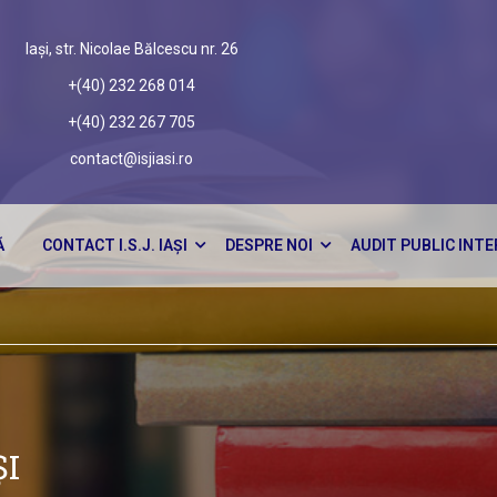
Iași, str. Nicolae Bălcescu nr. 26
+(40) 232 268 014
+(40) 232 267 705
contact@isjiasi.ro
Ă
CONTACT I.S.J. IAȘI
DESPRE NOI
AUDIT PUBLIC INT
ȘI