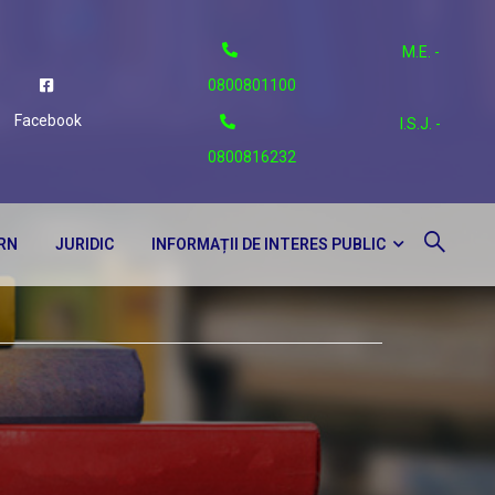
M.E. -
0800801100
Facebook
I.S.J. -
0800816232
ERN
JURIDIC
INFORMAȚII DE INTERES PUBLIC