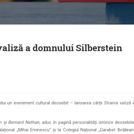
valiză a domnului Silberstein
zdui un eveniment cultural deosebit – lansarea cărții
Strania valiză 
n
și
Bernard Nathan
, aduc în pagină personalități istorice deosebite,
Național „Mihai Eminescu” și la Colegiul Național „Garabet Ibrăilean