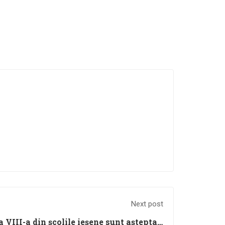
Next post
a VIII-a din școlile ieșene sunt așteptați