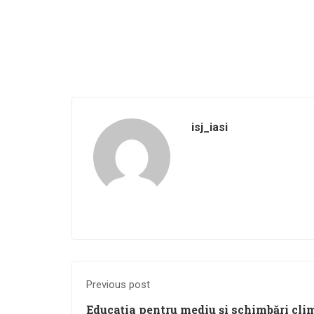
isj_iasi
Previous post
Educația pentru mediu și schimbări cli