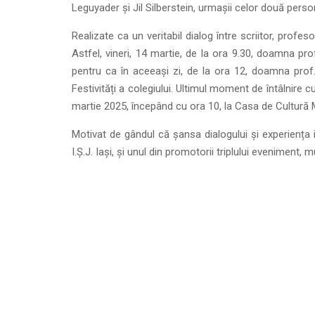
Leguyader și Jil Silberstein, urmașii celor două persona
Realizate ca un veritabil dialog între scriitor, profesor
Astfel, vineri, 14 martie, de la ora 9.30, doamna prof
pentru ca în aceeași zi, de la ora 12, doamna prof.
Festivități a colegiului. Ultimul moment de întâlnire 
martie 2025, începând cu ora 10, la Casa de Cultură 
Motivat de gândul că șansa dialogului și experiența is
I.Ș.J. Iași, și unul din promotorii triplului eveniment