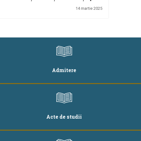
ularea Evaluării Naționale organizate de
14 martie 2025
Ministerul Educației
Admitere
Acte de studii