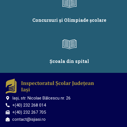
Concursuri și Olimpiade școlare
Școala din spital
Iași, str. Nicolae Bălcescu nr. 26
+(40) 232 268 014
+(40) 232 267 705
contact@isjiasi.ro