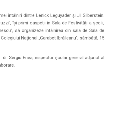
imei întâlniri dintre Lénick Leguyader și Jil Silberstein.
i”, își primi oaspeții în Sala de Festivități a școlii,
nescu”, să organizeze întâlnirea din sala de Sala de
l Colegiului Național „Garabet Ibrăileanu”, sâmbătă, 15
f. dr. Sergiu Enea, inspector școlar general adjunct al
aborare.