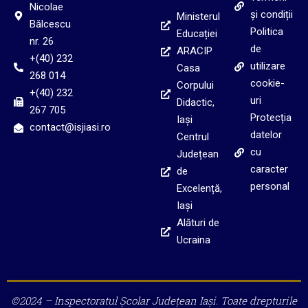
Nicolae
și condiții
Ministerul
Bălcescu
Politica
Educației
nr. 26
de
ARACIP
+(40) 232
utilizare
Casa
268 014
cookie-
Corpului
+(40) 232
uri
Didactic,
267 705
Protecția
Iași
contact@isjiasi.ro
datelor
Centrul
cu
Județean
caracter
de
personal
Excelență,
Iași
Alături de
Ucraina
©2024 – Inspectoratul Școlar Județean Iași. Toate drepturile