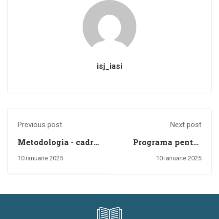
isj_iasi
Previous post
Next post
Metodologia - cadru
Programa pentru
privind mobilitatea
olimpiada de
10 ianuarie 2025
10 ianuarie 2025
personalului
matematică liceu
didactic de predare
din învățământul
preuniversitar în
anul școlar 2025-