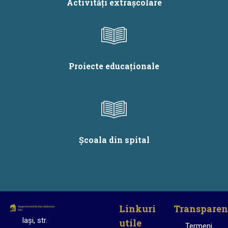
Activități extrașcolare
Proiecte educaționale
Școala din spital
Linkuri
Transparen
Iași, str.
utile
Termeni