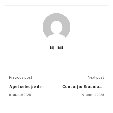
isj_iasi
Previous post
Next post
Apel selecție de
Consorțiu Erasmus+
partener
KA1-2024
8 ianuarie 2025
9 ianuarie 2025
PEO/549/PEO_P6/OP4/ESO4.10/PEO_A42,
Măsuri integrate
pentru comunitatea