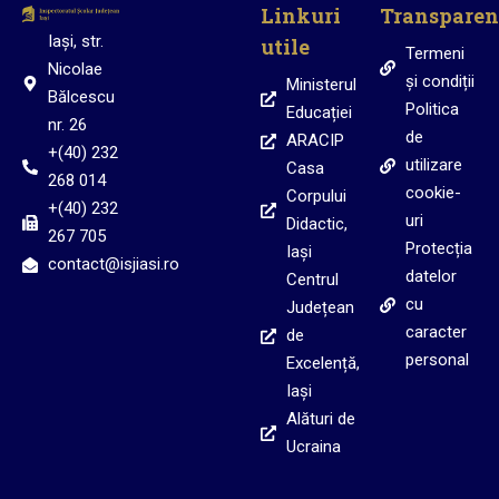
Linkuri
Transparen
Iași, str.
utile
Termeni
Nicolae
și condiții
Ministerul
Bălcescu
Politica
Educației
nr. 26
de
ARACIP
+(40) 232
utilizare
Casa
268 014
cookie-
Corpului
+(40) 232
uri
Didactic,
267 705
Protecția
Iași
contact@isjiasi.ro
datelor
Centrul
cu
Județean
caracter
de
personal
Excelență,
Iași
Alături de
Ucraina