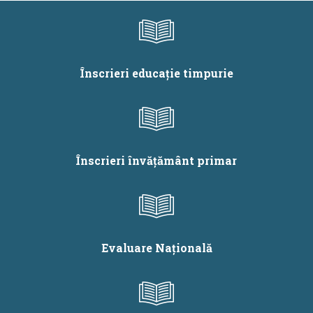
roma - Regiuni mai
putin dezvoltate,
Proiect 1
Înscrieri educație timpurie
Înscrieri învățământ primar
Evaluare Națională