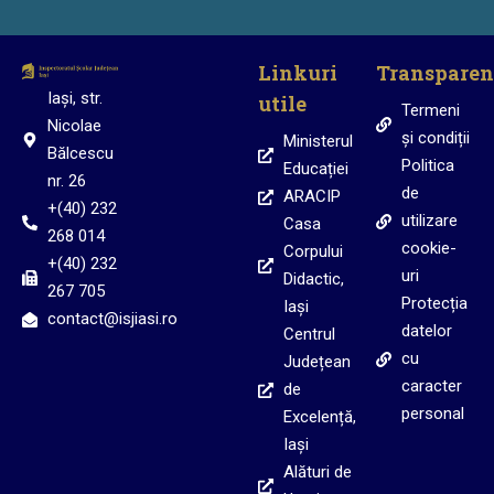
Linkuri
Transparen
Iași, str.
utile
Termeni
Nicolae
și condiții
Ministerul
Bălcescu
Politica
Educației
nr. 26
de
ARACIP
+(40) 232
utilizare
Casa
268 014
cookie-
Corpului
+(40) 232
uri
Didactic,
267 705
Protecția
Iași
contact@isjiasi.ro
datelor
Centrul
cu
Județean
caracter
de
personal
Excelență,
Iași
Alături de