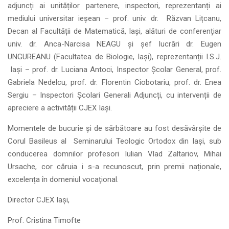
adjuncți ai unităților partenere, inspectori, reprezentanți ai
mediului universitar ieșean – prof. univ. dr. Răzvan Lițcanu,
Decan al Facultății de Matematică, Iași, alături de conferențiar
univ. dr. Anca-Narcisa NEAGU și șef lucrări dr. Eugen
UNGUREANU (Facultatea de Biologie, Iași), reprezentanții I.S.J.
Iași – prof. dr. Luciana Antoci, Inspector Școlar General, prof.
Gabriela Nedelcu, prof. dr. Florentin Ciobotariu, prof. dr. Enea
Sergiu – Inspectori Școlari Generali Adjuncți, cu intervenții de
apreciere a activității CJEX Iași.
Momentele de bucurie și de sărbătoare au fost desăvârșite de
Corul Basileus al Seminarului Teologic Ortodox din Iași, sub
conducerea domnilor profesori Iulian Vlad Zaltariov, Mihai
Ursache, cor căruia i s-a recunoscut, prin premii naționale,
excelența în domeniul vocațional.
Director CJEX Iași,
Prof. Cristina Timofte