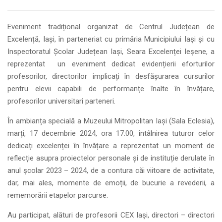
Eveniment tradițional organizat de Centrul Județean de
Excelență, Iași, în parteneriat cu primăria Municipiului Iași și cu
Inspectoratul Școlar Județean Iași, Seara Excelenței Ieșene, a
reprezentat un eveniment dedicat evidențierii eforturilor
profesorilor, directorilor implicați în desfășurarea cursurilor
pentru elevii capabili de performanțe înalte în învățare,
profesorilor universitari parteneri.
În ambianța specială a Muzeului Mitropolitan Iași (Sala Eclesia),
marți, 17 decembrie 2024, ora 17.00, întâlnirea tuturor celor
dedicați excelenței în învățare a reprezentat un moment de
reflecție asupra proiectelor personale și de instituție derulate în
anul școlar 2023 – 2024, de a contura căi viitoare de activitate,
dar, mai ales, momente de emoții, de bucurie a revederii, a
rememorării etapelor parcurse.
Au participat, alături de profesorii CEX Iași, directori – directori