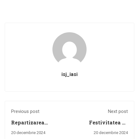
isj_iasi
Previous post
Next post
Repartizarea
Festivitatea de
profesorilor
premiere a elevilor
20 decembrie 2024
20 decembrie 2024
metodiști – amânări
laureați la