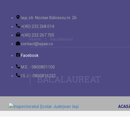
Iași, str. Nicolae Bălcescu nr. 26
+(40) 232 268 014
+(40) 232 267 705
Home
Bacalaureat
contact@isjiasi.ro
Facebook
M.E. - 0800801100
I.S.J. - 0800816232
BACALAUREAT
ACAS