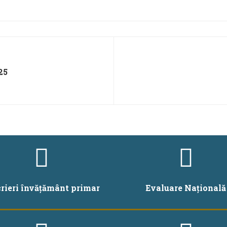
25
crieri învățământ primar
Evaluare Națională