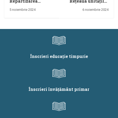
Repartizarea
Rețeaua unităților
profesorilor
de învățământ
5 noiembrie 2024
6 noiembrie 2024
metodiști pentru IS
preuniversitar
gr 1-Colegiul
pentru anul școlar
Economic
2024-2025
„Viilor” Bucuresti
Înscrieri educație timpurie
Înscrieri învățământ primar