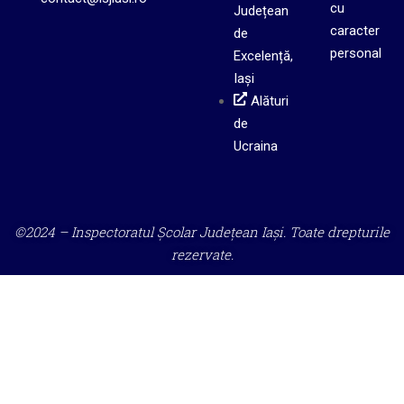
cu
Județean
caracter
de
personal
Excelență,
Iași
Alături
de
Ucraina
©2024 – Inspectoratul Școlar Județean Iași. Toate drepturile
rezervate.