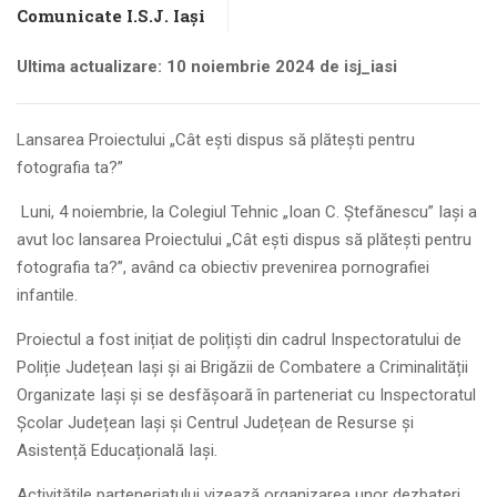
Comunicate I.S.J. Iași
Ultima actualizare: 10 noiembrie 2024 de isj_iasi
Lansarea Proiectului „Cât ești dispus să plătești pentru
fotografia ta?”
Luni, 4 noiembrie, la Colegiul Tehnic „Ioan C. Ștefănescu” Iași a
avut loc lansarea Proiectului „Cât ești dispus să plătești pentru
fotografia ta?”, având ca obiectiv prevenirea pornografiei
infantile.
Proiectul a fost inițiat de polițiști din cadrul Inspectoratului de
Poliție Județean Iași și ai Brigăzii de Combatere a Criminalității
Organizate Iași și se desfășoară în parteneriat cu Inspectoratul
Școlar Județean Iași și Centrul Județean de Resurse și
Asistență Educațională Iași.
Activitățile parteneriatului vizează organizarea unor dezbateri