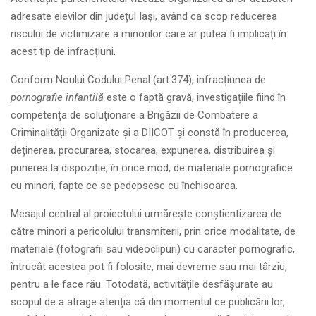
adresate elevilor din județul Iași, având ca scop reducerea
riscului de victimizare a minorilor care ar putea fi implicați în
acest tip de infracțiuni.
Conform Noului Codului Penal (art.374), infracțiunea de
pornografie infantilă
este o faptă gravă, investigațiile fiind în
competența de soluționare a Brigăzii de Combatere a
Criminalității Organizate și a DIICOT și constă în producerea,
deținerea, procurarea, stocarea, expunerea, distribuirea și
punerea la dispoziție, în orice mod, de materiale pornografice
cu minori, fapte ce se pedepsesc cu închisoarea.
Mesajul central al proiectului urmărește conștientizarea de
către minori a pericolului transmiterii, prin orice modalitate, de
materiale (fotografii sau videoclipuri) cu caracter pornografic,
întrucât acestea pot fi folosite, mai devreme sau mai târziu,
pentru a le face rău. Totodată, activitățile desfășurate au
scopul de a atrage atenția că din momentul ce publicării lor,