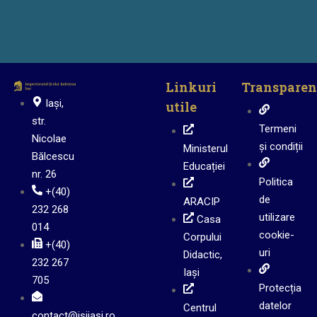
Linkuri
Transparen
Iași,
utile
str.
Termeni
Nicolae
și condiții
Ministerul
Bălcescu
Educației
nr. 26
Politica
+(40)
de
ARACIP
232 268
utilizare
Casa
014
cookie-
Corpului
+(40)
uri
Didactic,
232 267
Iași
705
Protecția
datelor
Centrul
contact@isjiasi.ro