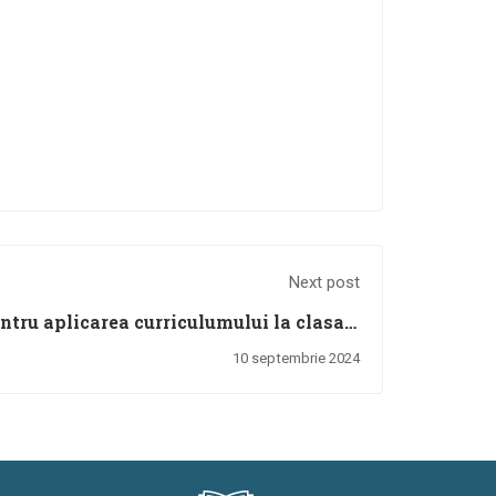
Next post
tru aplicarea curriculumului la clasa a
clului superior al liceului) în anul școlar
10 septembrie 2024
2024-2025 (tehnologic special)