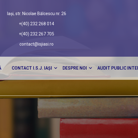
Iași, str. Nicolae Bălcescu nr. 26
+(40) 232 268 014
+(40) 232 267 705
contact@isjiasi.ro
Ă
CONTACT I.S.J. IAȘI
DESPRE NOI
AUDIT PUBLIC INT