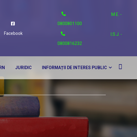
M.E. -
0800801100
Facebook
I.S.J. -
0800816232
ERN
JURIDIC
INFORMAȚII DE INTERES PUBLIC