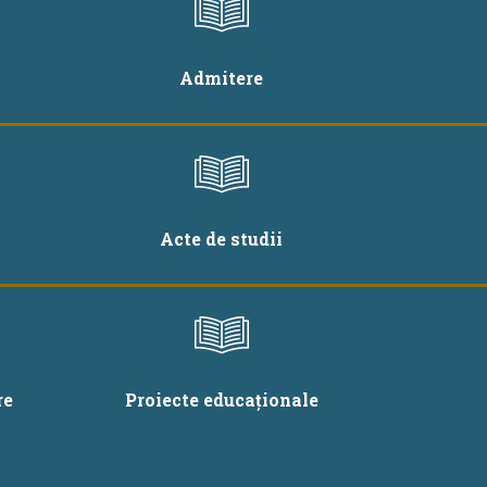
Admitere
Acte de studii
re
Proiecte educaționale