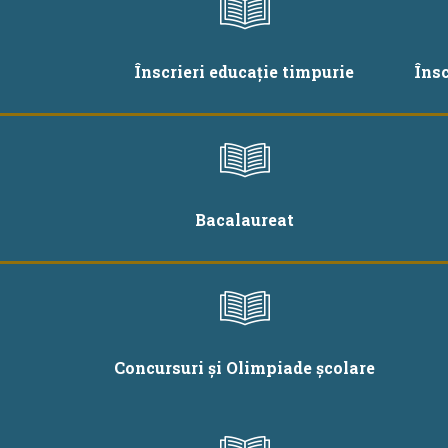
Înscrieri educație timpurie
Îns
Bacalaureat
Concursuri și Olimpiade școlare