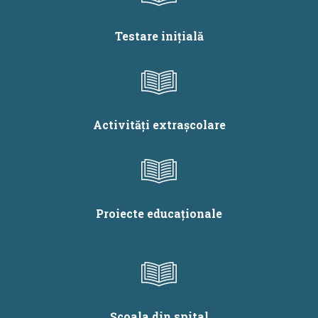
Testare inițială
Activități extrașcolare
Proiecte educaționale
Școala din spital