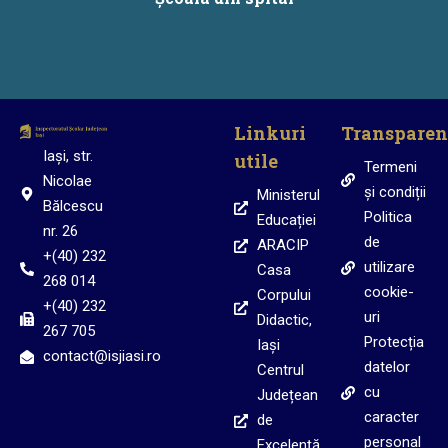
Linkuri
Transparen
Iași, str.
utile
Termeni
Nicolae
și condiții
Ministerul
Bălcescu
Politica
Educației
nr. 26
de
ARACIP
+(40) 232
utilizare
Casa
268 014
cookie-
Corpului
+(40) 232
uri
Didactic,
267 705
Protecția
Iași
contact@isjiasi.ro
datelor
Centrul
cu
Județean
caracter
de
personal
Excelență,