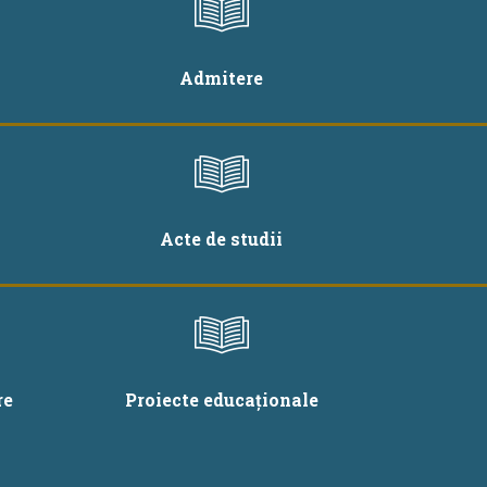
Admitere
Acte de studii
re
Proiecte educaționale