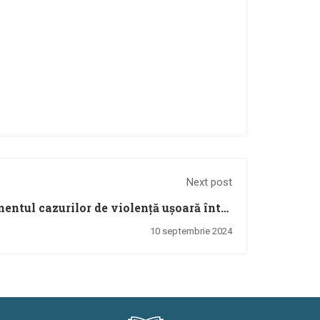
Next post
ntul cazurilor de violență ușoară între
colari/ elevi, săvârșită în mediul școlar
10 septembrie 2024