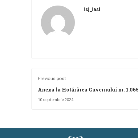
isj_iasi
Previous post
Anexa la Hotărârea Guvernului nr. 1.06
Planului național de combatere a violen
10 septembrie 2024