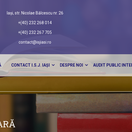
Iași, str. Nicolae Bălcescu nr. 26
+(40) 232 268 014
+(40) 232 267 705
contact@isjiasi.ro
Ă
CONTACT I.S.J. IAȘI
DESPRE NOI
AUDIT PUBLIC INT
ARĂ