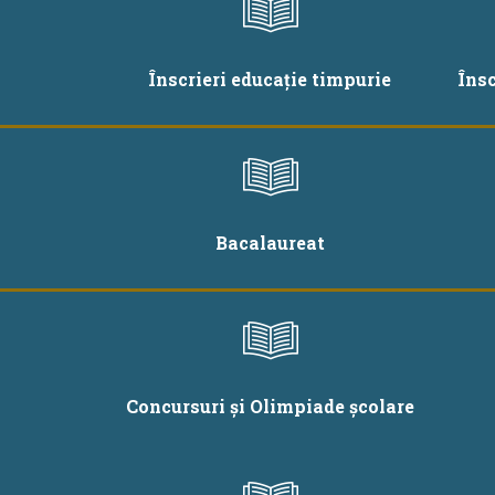
Înscrieri educație timpurie
Îns
Bacalaureat
Concursuri și Olimpiade școlare