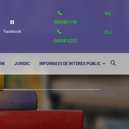
M.E. -
0800801100
Facebook
I.S.J. -
0800816232
ERN
JURIDIC
INFORMAȚII DE INTERES PUBLIC