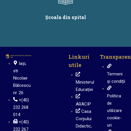
Școala din spital
Linkuri
Transparen
Iași,
utile
str.
Termeni
Nicolae
și condiții
Ministerul
Bălcescu
Educației
nr. 26
Politica
+(40)
de
ARACIP
232 268
utilizare
Casa
014
cookie-
Corpului
+(40)
uri
Didactic,
232 267