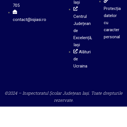
Iași
705
Protecția
datelor
Centrul
contact@isjiasi.ro
cu
Județean
caracter
de
personal
Excelență,
Iași
Alături
de
Ucraina
©2024 – Inspectoratul Școlar Județean Iași. Toate drepturile
rezervate.