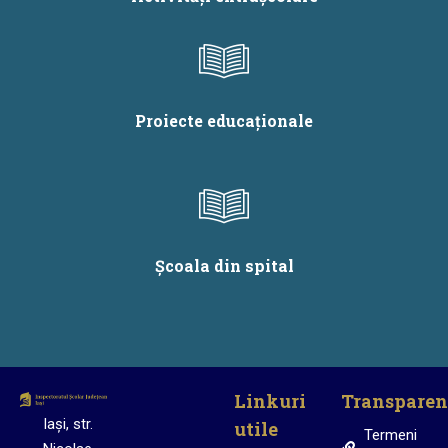
Proiecte educaționale
Școala din spital
Linkuri
Transparen
Iași, str.
utile
Termeni