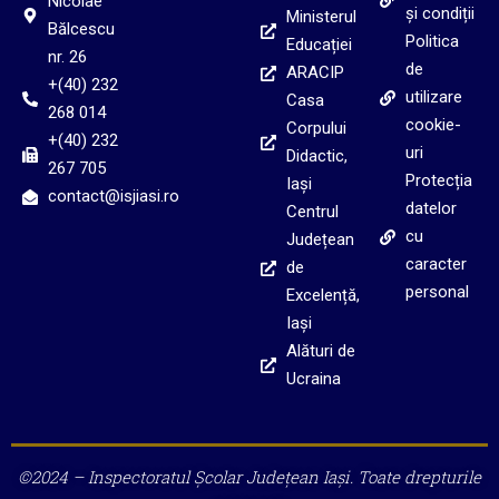
Nicolae
și condiții
Ministerul
Bălcescu
Politica
Educației
nr. 26
de
ARACIP
+(40) 232
utilizare
Casa
268 014
cookie-
Corpului
+(40) 232
uri
Didactic,
267 705
Protecția
Iași
contact@isjiasi.ro
datelor
Centrul
cu
Județean
caracter
de
personal
Excelență,
Iași
Alături de
Ucraina
©2024 – Inspectoratul Școlar Județean Iași. Toate drepturile