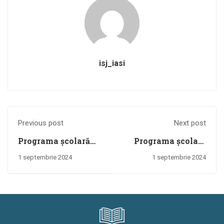
isj_iasi
Previous post
Next post
Programa școlară
Programa şcolară
pentru disciplina
Limba şi literatura
1 septembrie 2024
1 septembrie 2024
Limba și literatura
română clasa a X-a,
română, clasele a V-
ciclul inferior al
a – a VIII-a
liceului