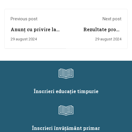
Previous post
Next post
Anunț cu privire la
Rezultate probe
desfășurarea
practice concurs
29 august 2024
29 august 2024
concursului
județean -
județean 2024
29.08.2024
Înscrieri educație timpurie
Înscrieri învățământ primar