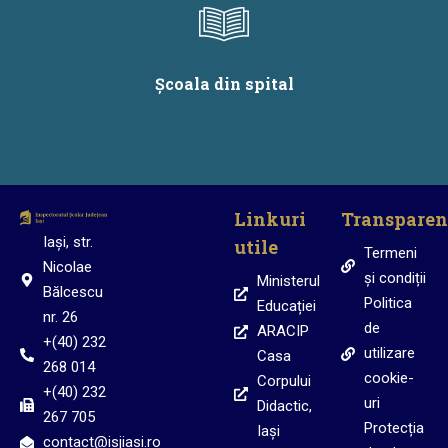
Școala din spital
Linkuri
Transparen
Iași, str.
utile
Termeni
Nicolae
și condiții
Ministerul
Bălcescu
Politica
Educației
nr. 26
de
ARACIP
+(40) 232
utilizare
Casa
268 014
cookie-
Corpului
+(40) 232
uri
Didactic,
267 705
Protecția
Iași
contact@isjiasi.ro