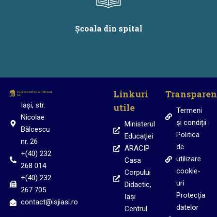
Școala din spital
Linkuri
Transparen
Iași, str.
utile
Termeni
Nicolae
și condiții
Ministerul
Bălcescu
Politica
Educației
nr. 26
de
ARACIP
+(40) 232
utilizare
Casa
268 014
cookie-
Corpului
+(40) 232
uri
Didactic,
267 705
Protecția
Iași
contact@isjiasi.ro
datelor
Centrul