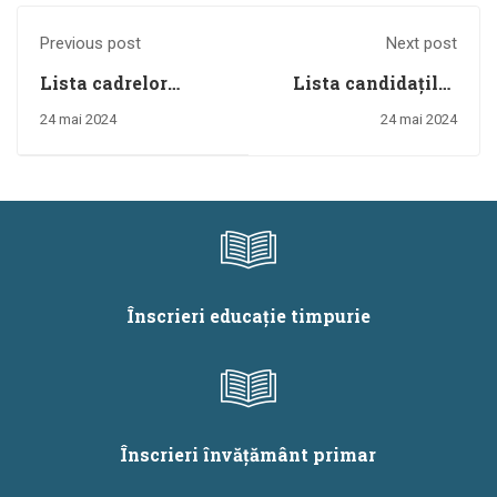
Previous post
Next post
Lista cadrelor
Lista candidaților
didactice care au
angajați pe durata
24 mai 2024
24 mai 2024
validat fişele de
de viabilitate a
înscriere şi care
postului - înscriși la
susţin inspecţie la
concursul național
clasă_proba
de titularizare 2024
practică -
titularizare 2024
Înscrieri educație timpurie
Înscrieri învățământ primar