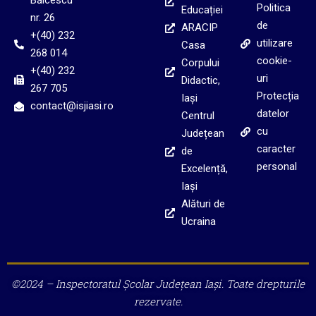
Bălcescu
Politica
Educației
nr. 26
de
ARACIP
+(40) 232
utilizare
Casa
268 014
cookie-
Corpului
+(40) 232
uri
Didactic,
267 705
Protecția
Iași
contact@isjiasi.ro
datelor
Centrul
cu
Județean
caracter
de
personal
Excelență,
Iași
Alături de
Ucraina
©2024 – Inspectoratul Școlar Județean Iași. Toate drepturile
rezervate.