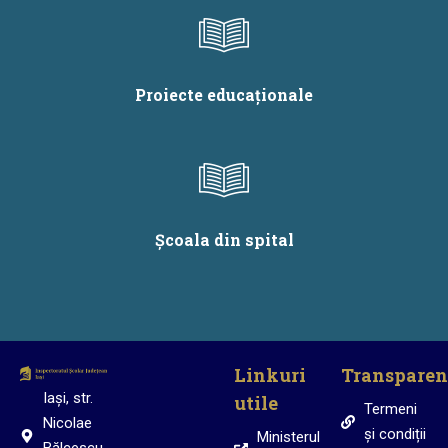
Proiecte educaționale
Școala din spital
Linkuri
Transparen
Iași, str.
utile
Termeni
Nicolae
și condiții
Ministerul