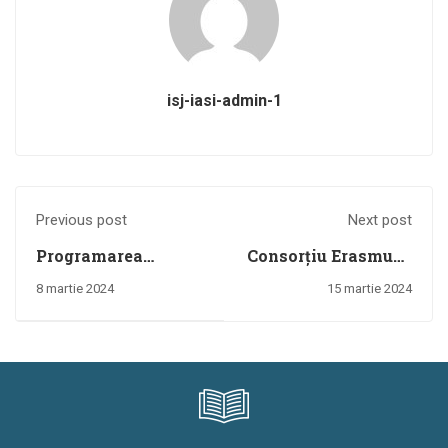
isj-iasi-admin-1
Previous post
Next post
Programarea
Consorțiu Erasmus+
ședinței publice de
KA1-2023
8 martie 2024
15 martie 2024
repartizare a
cadrelor didactice
care au solicitat
completarea normei
didactice și a
cadrelor didactice