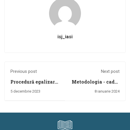
isj_iasi
Previous post
Next post
Procedură egalizare
Metodologia - cadru
șanse - examene
privind mobilitatea
5 decembrie 2023
8 ianuarie 2024
naționale, 2023
personalului
didactic de predare
din învățământul
preuniversitar în
anul școlar 2024-