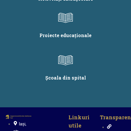
Proiecte educaționale
Școala din spital
Linkuri
Transparen
Iași,
utile