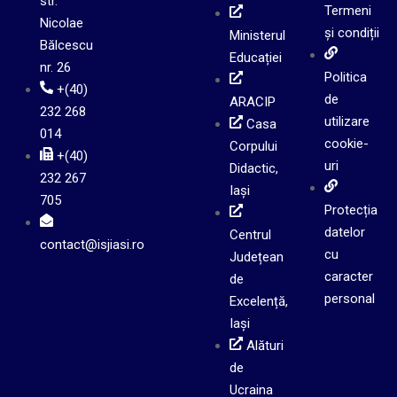
str.
Termeni
Nicolae
și condiții
Ministerul
Bălcescu
Educației
nr. 26
Politica
+(40)
de
ARACIP
232 268
utilizare
Casa
014
cookie-
Corpului
+(40)
uri
Didactic,
232 267
Iași
705
Protecția
datelor
Centrul
contact@isjiasi.ro
cu
Județean
caracter
de
personal
Excelență,
Iași
Alături
de
Ucraina