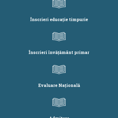
Intervening in
ştiinţifice ale
(Cyber)bullying”
elevilor din
învăţământul liceal,
Înscrieri educație timpurie
la disciplina Istorie
Înscrieri învățământ primar
Evaluare Națională