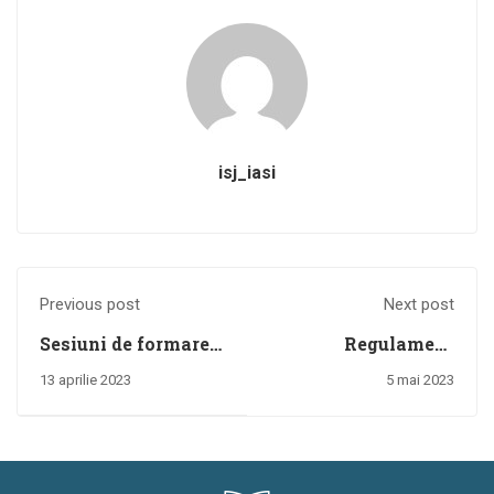
isj_iasi
Previous post
Next post
Sesiuni de formare a
Regulament
profesorilor
specific de
13 aprilie 2023
5 mai 2023
implicați în
organizare şi
derularea
desfăşurare a
proiectului
sesiunii de referate
„Preventing and
şi comunicări