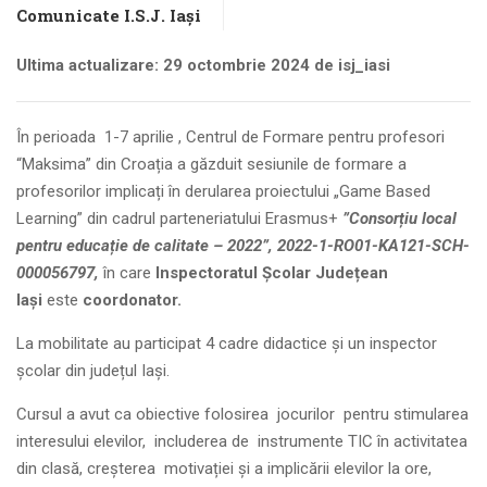
Comunicate I.S.J. Iași
Ultima actualizare: 29 octombrie 2024 de isj_iasi
În perioada 1-7 aprilie , Centrul de Formare pentru profesori
“Maksima” din Croația a găzduit sesiunile de formare a
profesorilor implicați în derularea proiectului „Game Based
Learning” din cadrul parteneriatului Erasmus+
”Consor
ț
iu local
pentru educa
ț
ie de calitate – 2022”, 2022-1-RO01-KA121-SCH-
000056797,
în care
Inspectoratul
Ș
colar Jude
ț
ean
Ia
ș
i
este
coordonator.
La mobilitate au participat 4 cadre didactice și un inspector
școlar din județul Iași.
Cursul a avut ca obiective folosirea jocurilor pentru stimularea
interesului elevilor, includerea de instrumente TIC în activitatea
din clasă, creșterea motivației și a implicării elevilor la ore,