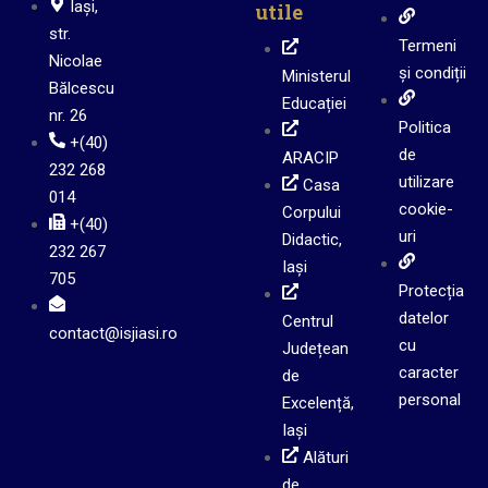
Iași,
utile
str.
Termeni
Nicolae
și condiții
Ministerul
Bălcescu
Educației
nr. 26
Politica
+(40)
de
ARACIP
232 268
utilizare
Casa
014
cookie-
Corpului
+(40)
uri
Didactic,
232 267
Iași
705
Protecția
datelor
Centrul
contact@isjiasi.ro
cu
Județean
caracter
de
personal
Excelență,
Iași
Alături
de