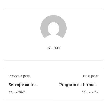
isj_iasi
Previous post
Next post
Selecție cadre
Program de formare
didactice din
continuă
10 mai 2022
11 mai 2022
învățământul
”MANAGEMENTUL
primar și gimnazial,
IMPLEMENTĂRII