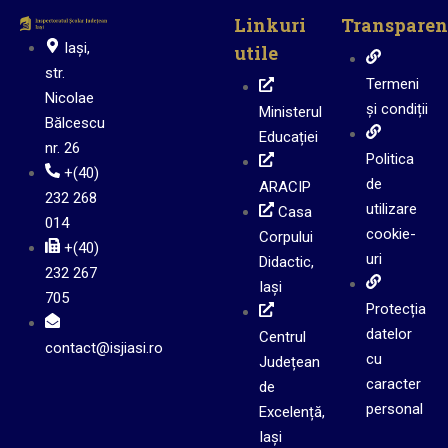
Linkuri
Transparen
Iași,
utile
str.
Termeni
Nicolae
și condiții
Ministerul
Bălcescu
Educației
nr. 26
Politica
+(40)
de
ARACIP
232 268
utilizare
Casa
014
cookie-
Corpului
+(40)
uri
Didactic,
232 267
Iași
705
Protecția
datelor
Centrul
contact@isjiasi.ro
cu
Județean
caracter
de
personal
Excelență,
Iași