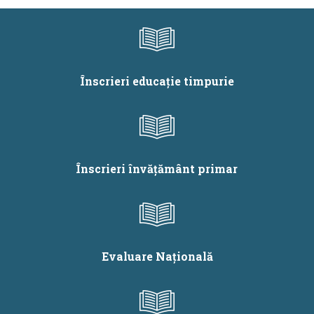
în vederea
EFICIENTE A
participării la
CURRICUMULUINAŢIO
cursul de formare
MANAGER-CRED.
profesională
Formare nivel 2”
continuă „Resurse
Înscrieri educație timpurie
educaționale
digitale. realizare,
utilizare, evaluare.
Formare nivel 2.
Înscrieri învățământ primar
Evaluare Națională