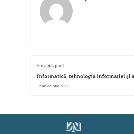
Previous post
Informatică, tehnologia informației și 
inițiale pentru clasele VI-XII
12 noiembrie 2021