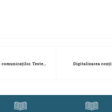
a comunicaților. Teste
Digitalizarea conți
gim