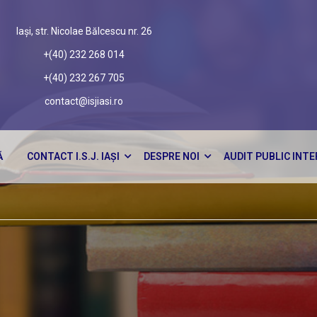
Iași, str. Nicolae Bălcescu nr. 26
+(40) 232 268 014
+(40) 232 267 705
contact@isjiasi.ro
Ă
CONTACT I.S.J. IAȘI
DESPRE NOI
AUDIT PUBLIC INT