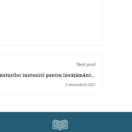
Next post
nuturilor instruirii pentru învățământul
nazial - Digitools 29-30 noiembrie 2021
2 decembrie 2021