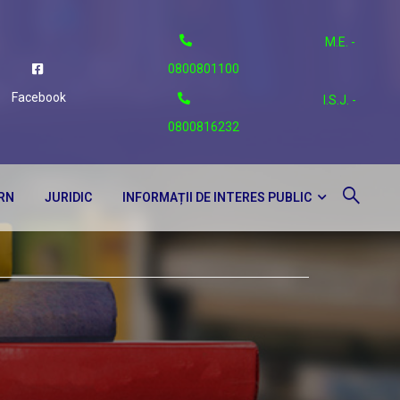
M.E. -
0800801100
Facebook
I.S.J. -
0800816232
ERN
JURIDIC
INFORMAȚII DE INTERES PUBLIC