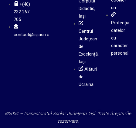
cookie-
Corpului
+(40)
uri
Didactic,
232 267
Iași
705
Protecția
datelor
Centrul
contact@isjiasi.ro
cu
Județean
caracter
de
personal
Excelență,
Iași
Alături
de
Ucraina
©2024 – Inspectoratul Școlar Județean Iași. Toate drepturile
rezervate.