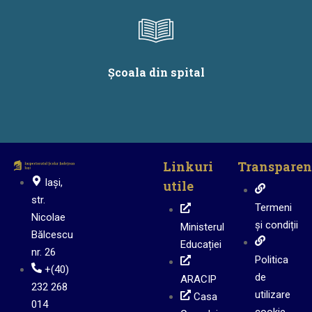
Școala din spital
Linkuri
Transparen
Iași,
utile
str.
Termeni
Nicolae
și condiții
Ministerul
Bălcescu
Educației
nr. 26
Politica
+(40)
de
ARACIP
232 268
utilizare
Casa
014