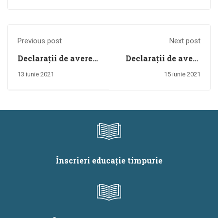
Previous post
Next post
Declarații de avere
Declarații de avere
și interese anul
și de interese
13 iunie 2021
15 iunie 2021
2020
proiect CRED
Înscrieri educație timpurie