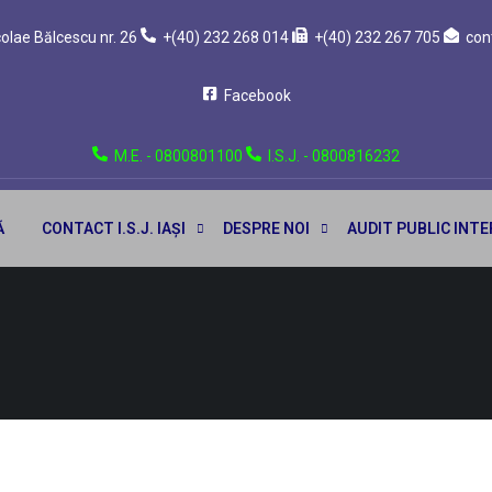
Nicolae Bălcescu nr. 26
+(40) 232 268 014
+(40) 232 267 705
con
Facebook
M.E. - 0800801100
I.S.J. - 0800816232
Ă
CONTACT I.S.J. IAȘI
DESPRE NOI
AUDIT PUBLIC INT