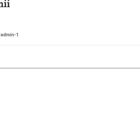
mii
i-admin-1