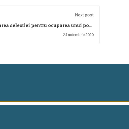
Next post
rea selecţiei pentru ocuparea unui post
re curriculum în cadrul proiectului POCU
24 noiembrie 2020
T, EDUCAȚIE DESCHISĂ pentru toți”-
CRED Cod SMIS 2014+: 118327