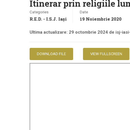
Itinerar prin religiile lu
Categories
Date
R.E.D. - I.S.J. Iași
19 Noiembrie 2020
Ultima actualizare: 29 octombrie 2024 de isj-ias
DOWNLOAD FILE
VIEW FULLSCREEN