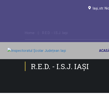
Iași, str. 
Home
R.E.D. - I.S.J. Iași
ACAS
R.E.D. - I.S.J. IAȘI