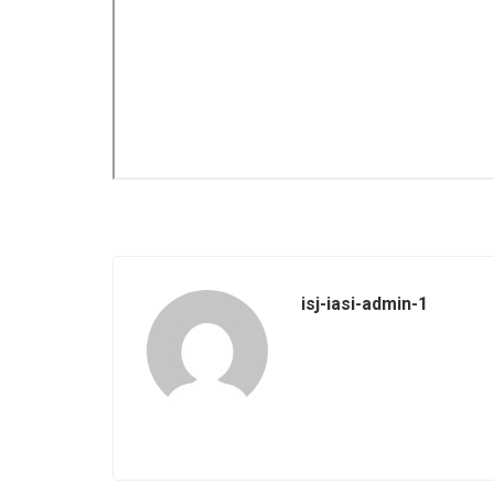
isj-iasi-admin-1