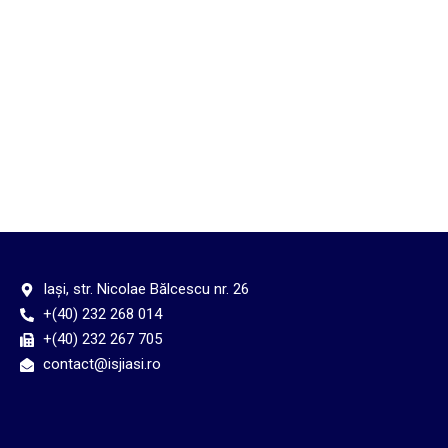
Concursuri și Olimpiade școlare
Școala din spital
Iași, str. Nicolae Bălcescu nr. 26
+(40) 232 268 014
+(40) 232 267 705
contact@isjiasi.ro