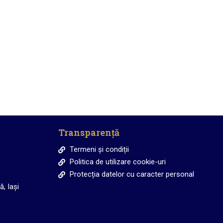
re
Proiecte educaționale
Transparență
Termeni și condiții
Politica de utilizare cookie-uri
Protecția datelor cu caracter personal
, Iași