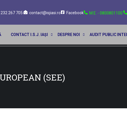
 232 267 705
contact@isjiasi.ro
Facebook
M.E. - 0800801100
Ă
CONTACT I.S.J. IAȘI
DESPRE NOI
AUDIT PUBLIC INT
UROPEAN (SEE)