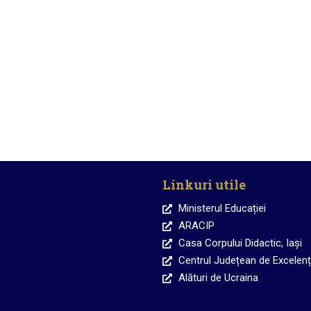
Testare inițială
Activități extrașcola
Linkuri utile
Ministerul Educației
ARACIP
Casa Corpului Didactic, Iași
Centrul Județean de Excelență
Alături de Ucraina