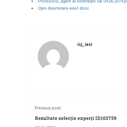
Profesorul_agent al schimbarii var 04.06.2019.
Opis diseminare-eea1.docx
isj_iasi
Previous post
Rezultate selecţie experţi ID103759