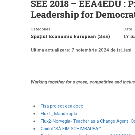
SEE 2018 – EEA4EDU : Pr
Leadership for Democra
Categories
Date
Spațiul Economic European (SEE)
17 Iu
Ultima actualizare: 7 noiembrie 2024 de isj_iasi
Working together for a
green
,
competitive
and
inclus
Fisa proiect eea.docx
Flux1_Islanda.pptx
Flux2-Norvegia- Teacher as a Change Agent_O
Ghidul “SĂ FIM SCHIMBAREA!”