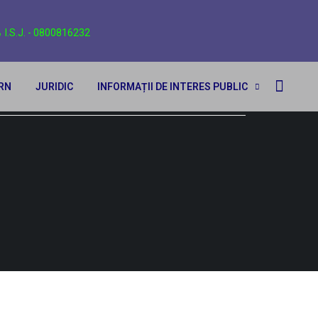
I.S.J. - 0800816232
ERN
JURIDIC
INFORMAȚII DE INTERES PUBLIC