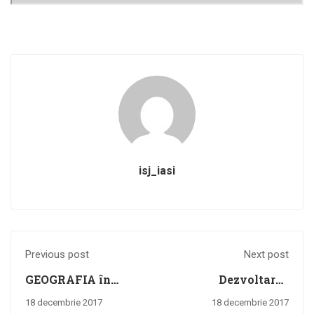
isj_iasi
Previous post
Next post
GEOGRAFIA în
Dezvoltarea
cadrul examenului
inteligențelor
18 decembrie 2017
18 decembrie 2017