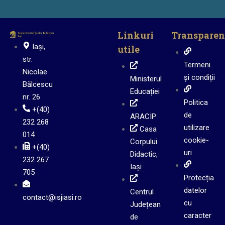
Linkuri
Transparen
Iași,
utile
str.
Termeni
Nicolae
și condiții
Ministerul
Bălcescu
Educației
nr. 26
Politica
+(40)
de
ARACIP
232 268
utilizare
Casa
014
cookie-
Corpului
+(40)
uri
Didactic,
232 267
Iași
705
Protecția
datelor
Centrul
contact@isjiasi.ro
cu
Județean
caracter
de