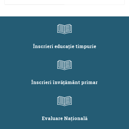
de bacalaureat, prof.
multiple prin
Papaghiuc Lidia
geografie, prof.
Maria, Papaghiuc
Dorin Fiscutean,
Vasile
Mihaela Fiscutean
Înscrieri educație timpurie
Înscrieri învățământ primar
Evaluare Națională