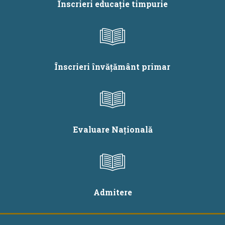
Înscrieri educație timpurie
limbii și literaturii
materne, al limbii și
literaturii române,
studiul istoriei și
tradițiilor
Înscrieri învățământ primar
minorităților
naționale și al
educației muzicale
în limba maternă
Evaluare Națională
Admitere