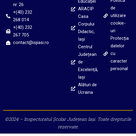
Politica
Educației
nr. 26
de
ARACIP
+(40) 232
utilizare
Casa
268 014
cookie-
Corpului
+(40) 232
uri
Didactic,
267 705
Protecția
Iași
contact@isjiasi.ro
datelor
Centrul
cu
Județean
caracter
de
personal
Excelență,
Iași
Alături de
Ucraina
©2024 – Inspectoratul Școlar Județean Iași. Toate drepturile
rezervate.