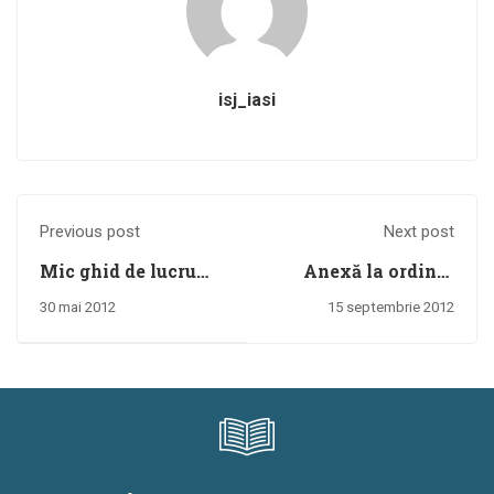
isj_iasi
Previous post
Next post
Mic ghid de lucru
Anexă la ordinul
pentru mediatorii
ministrului
30 mai 2012
15 septembrie 2012
școlari (pentru
educaţiei, cercetării,
comunități cu romi),
tineretului şi
2011
sportului
nr.5671/10.09.2012
Metodologie
privind studiul în
limba maternă și al