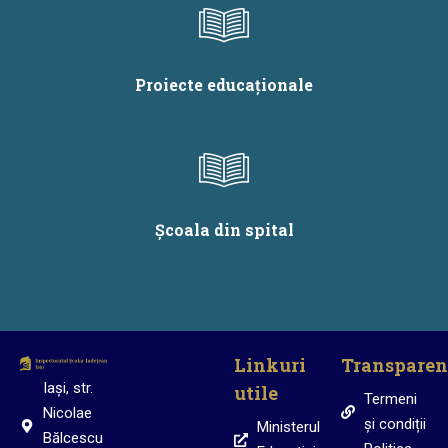
Proiecte educaționale
Școala din spital
Linkuri
Transparen
Iași, str.
utile
Termeni
Nicolae
și condiții
Ministerul
Bălcescu