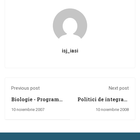
isj_iasi
Previous post
Next post
Biologie - Programe
Politici de integrare
şcolare pentru clasa
a minorităților
10 noiembrie 2007
10 noiembrie 2008
a XII-a - a XIII-a,
naționale din
ciclul superior al
România
liceului