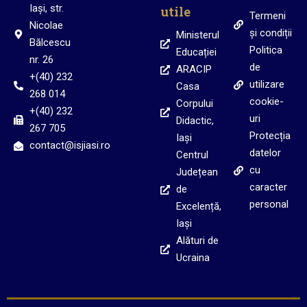
Iași, str.
utile
Termeni
Nicolae
și condiții
Ministerul
Bălcescu
Politica
Educației
nr. 26
de
ARACIP
+(40) 232
utilizare
Casa
268 014
cookie-
Corpului
+(40) 232
uri
Didactic,
267 705
Protecția
Iași
contact@isjiasi.ro
datelor
Centrul
cu
Județean
caracter
de
personal
Excelență,
Iași
Alături de
Ucraina