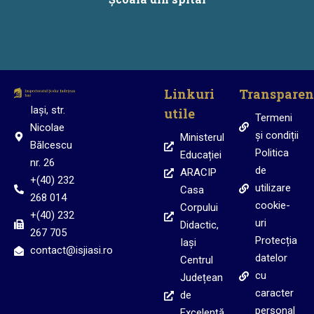
Linkuri
Transparen
Iași, str.
utile
Termeni
Nicolae
și condiții
Ministerul
Bălcescu
Politica
Educației
nr. 26
de
ARACIP
+(40) 232
utilizare
Casa
268 014
cookie-
Corpului
+(40) 232
uri
Didactic,
267 705
Protecția
Iași
contact@isjiasi.ro
datelor
Centrul
cu
Județean
caracter
de
personal
Excelență,