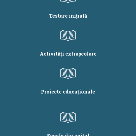
Testare inițială
Activități extrașcolare
Proiecte educaționale
Școala din spital