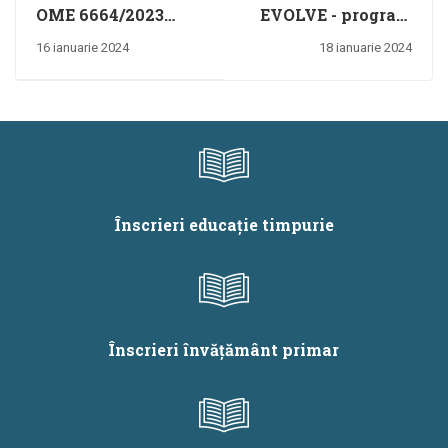
OME 6664/2023
EVOLVE - program
Aprobare programe
de dezvoltare a
16 ianuarie 2024
18 ianuarie 2024
de concurs
stimei de sine
titularizare 2024
Înscrieri educație timpurie
Înscrieri învățământ primar